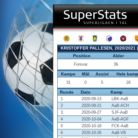
KRISTOFFER PALLESEN, 2020/2021 
Position
Alder
Forsvar
36
Kampe
Mål
Assist
Hele kam
31
0
5
26
Runde
Dato
Kamp
1
2020-09-13
LBK-AaB
2
2020-09-21
AaB-ACH
3
2020-09-27
SJF-AaB
4
2020-10-04
AaB-AGF
5
2020-10-18
FCK-AaB
6
2020-10-26
AaB-VB