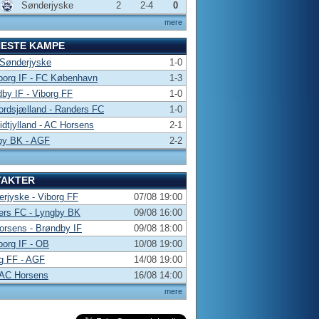
Sønderjyske
2
2-4
0
mere
NESTE KAMPE
 Sønderjyske
1-0
borg IF - FC København
1-3
by IF - Viborg FF
1-0
rdsjælland - Randers FC
1-0
dtjylland - AC Horsens
2-1
by BK - AGF
2-2
TAKTER
rjyske - Viborg FF
07/08 19:00
ers FC - Lyngby BK
09/08 16:00
rsens - Brøndby IF
09/08 18:00
borg IF - OB
10/08 19:00
g FF - AGF
14/08 19:00
 AC Horsens
16/08 14:00
mere