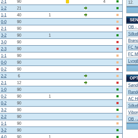
2-1
90
4
12.
1-2
21
1-1
40
1
SE
0-0
90
OB -
2-1
90
Silke
3-2
90
1
Brønd
3-0
90
FC No
2-3
90
FC Mi
1-1
90
Lyng
0-0
90
0-2
90
2-2
6
OP
2-1
12
Sønde
1-0
90
Rand
0-2
90
1
AC Ho
0-2
90
Silke
3-2
90
Vibor
2-2
90
OB -
1-1
90
3-2
90
4-0
90
1