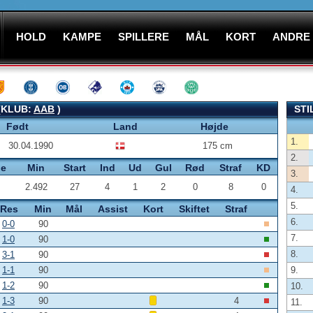
HOLD
KAMPE
SPILLERE
MÅL
KORT
ANDRE
(KLUB:
AAB
)
STI
Født
Land
Højde
1.
30.04.1990
175 cm
2.
pe
Min
Start
Ind
Ud
Gul
Rød
Straf
KD
3.
2.492
27
4
1
2
0
8
0
4.
5.
Res
Min
Mål
Assist
Kort
Skiftet
Straf
6.
0-0
90
7.
1-0
90
8.
3-1
90
1-1
90
9.
1-2
90
10.
1-3
90
4
11.