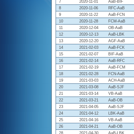
7
2020-11-01
AaB-BIF
8
2020-11-06
RFC-AaB
9
2020-11-22
AaB-FCN
10
2020-11-28
FCM-AaB
11
2020-12-04
OB-AaB
12
2020-12-13
AaB-LBK
13
2020-12-20
AGF-AaB
14
2021-02-03
AaB-FCK
15
2021-02-07
BIF-AaB
16
2021-02-14
AaB-RFC
17
2021-02-19
AaB-FCM
18
2021-02-28
FCN-AaB
19
2021-03-03
ACH-AaB
20
2021-03-08
AaB-SJF
21
2021-03-14
VB-AaB
22
2021-03-21
AaB-OB
23
2021-04-05
AaB-SJF
24
2021-04-12
LBK-AaB
25
2021-04-16
VB-AaB
26
2021-04-21
AaB-OB
28
2021-04-30
AaB-LBK