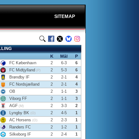
SITEMAP
LLING
K
Mål
P
FC København
2
6-3
6
FC Midtjylland
2
5-3
6
(P)
Brøndby IF
2
2-1
4
FC Nordsjælland
2
2-1
4
OB
2
1-1
3
Viborg FF
2
1-1
3
AGF
2
3-3
2
(M)
Lyngby BK
2
4-5
1
(O)
AC Horsens
2
2-3
1
(O)
Randers FC
2
1-2
1
Silkeborg IF
2
2-4
1