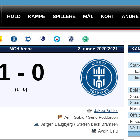
HOLD
KAMPE
SPILLERE
MÅL
KORT
ANDRE
MCH Arena
2. runde 2020/2021
KAM
1 - 0
Start
- kam
- kam
(1 - 0)
Bold
Skud 
Skud
Hjørn
Jakob Kehlet
Offsi
Amir Sabic / Sune Feddersen
Frisp
Jørgen Daugbjerg / Steffen Beck Bramsen
VAR 
Aydin Uslu