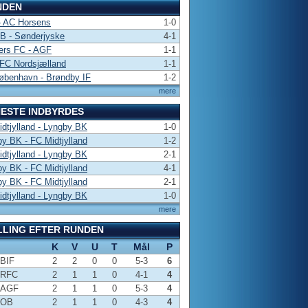
NDEN
- AC Horsens
1-0
 B - Sønderjyske
4-1
ers FC - AGF
1-1
FC Nordsjælland
1-1
øbenhavn - Brøndby IF
1-2
mere
ESTE INDBYRDES
dtjylland - Lyngby BK
1-0
y BK - FC Midtjylland
1-2
dtjylland - Lyngby BK
2-1
y BK - FC Midtjylland
4-1
y BK - FC Midtjylland
2-1
dtjylland - Lyngby BK
1-0
mere
LLING EFTER RUNDEN
K
V
U
T
Mål
P
BIF
2
2
0
0
5-3
6
RFC
2
1
1
0
4-1
4
AGF
2
1
1
0
5-3
4
OB
2
1
1
0
4-3
4