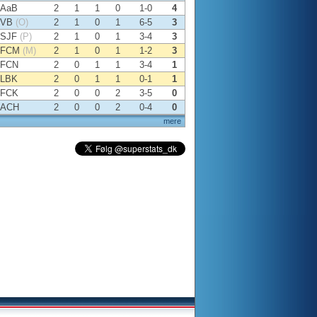
AaB
2
1
1
0
1-0
4
VB
(O)
2
1
0
1
6-5
3
SJF
(P)
2
1
0
1
3-4
3
FCM
(M)
2
1
0
1
1-2
3
FCN
2
0
1
1
3-4
1
LBK
2
0
1
1
0-1
1
FCK
2
0
0
2
3-5
0
ACH
2
0
0
2
0-4
0
mere