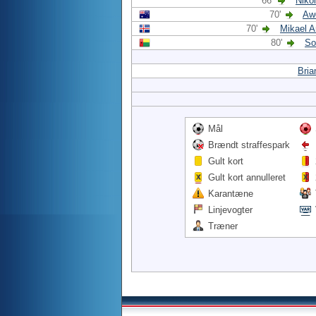
66'
Niko
70'
Aw
70'
Mikael 
80'
So
Bria
Mål
Brændt straffespark
Gult kort
Gult kort annulleret
Karantæne
Linjevogter
Træner