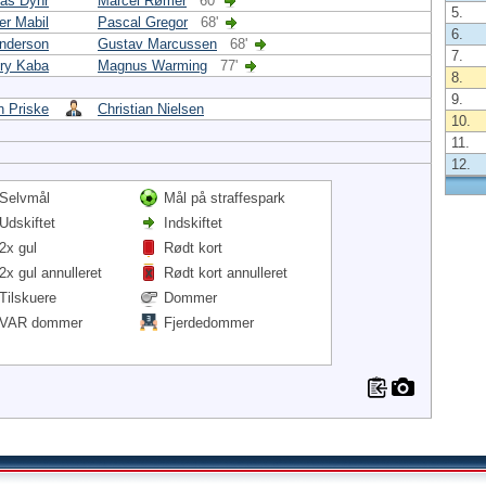
las Dyhr
Marcel Rømer
60'
5.
er Mabil
Pascal Gregor
68'
6.
Anderson
Gustav Marcussen
68'
7.
ry Kaba
Magnus Warming
77'
8.
9.
n Priske
Christian Nielsen
10.
11.
12.
Selvmål
Mål på straffespark
Udskiftet
Indskiftet
2x gul
Rødt kort
2x gul annulleret
Rødt kort annulleret
Tilskuere
Dommer
VAR dommer
Fjerdedommer