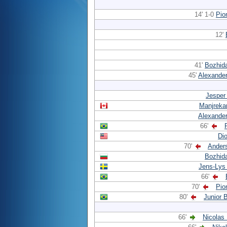
14' 1-0
Pio
12'
41'
Bozhid
45'
Alexande
Jesper
Manjreka
Alexande
66'
Di
70'
Ander
Bozhid
Jens-Lys
66'
70'
Pio
80'
Junior 
66'
Nicolas