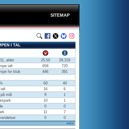
SITEMAP
PEN I TAL
-11, alder
25,50
28,319
pe ialt
658
720
pe for klub
446
391
 %
60
40
ialt
16
6
 på mål
9
1
espark
10
1
de
0
0
ark
11
7
kendelser
0
0
mere