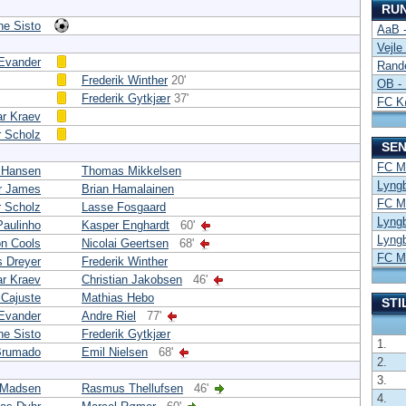
RU
ne Sisto
AaB 
Vejle
Evander
Rand
Frederik Winther
20'
OB - 
Frederik Gytkjær
37'
FC K
ar Kraev
r Scholz
SEN
FC Mi
 Hansen
Thomas Mikkelsen
Lyngb
r James
Brian Hamalainen
FC Mi
r Scholz
Lasse Fosgaard
Lyngb
Paulinho
Kasper Enghardt
60'
Lyngb
on Cools
Nicolai Geertsen
68'
FC Mi
s Dreyer
Frederik Winther
ar Kraev
Christian Jakobsen
46'
 Cajuste
Mathias Hebo
STI
Evander
Andre Riel
77'
ne Sisto
Frederik Gytkjær
1.
Brumado
Emil Nielsen
68'
2.
3.
 Madsen
Rasmus Thellufsen
46'
4.