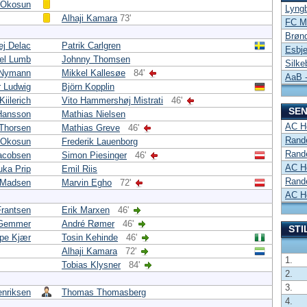
 Okosun
Lyng
Alhaji Kamara
73'
FC Mi
Brøn
ej Delac
Patrik Carlgren
Esbje
el Lumb
Johnny Thomsen
Silke
 Nymann
Mikkel Kallesøe
84'
AaB -
r Ludwig
Björn Kopplin
Kiilerich
Vito Hammershøj Mistrati
46'
SEN
 Hansson
Mathias Nielsen
AC H
Thorsen
Mathias Greve
46'
Rand
 Okosun
Frederik Lauenborg
Rand
acobsen
Simon Piesinger
46'
AC H
uka Prip
Emil Riis
Rand
k-Madsen
Marvin Egho
72'
AC H
rantsen
Erik Marxen
46'
 Gemmer
André Rømer
46'
STI
pe Kjær
Tosin Kehinde
46'
Alhaji Kamara
72'
1.
Tobias Klysner
84'
2.
3.
nriksen
Thomas Thomasberg
4.