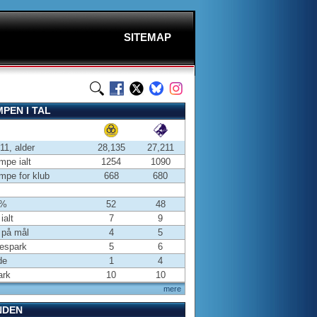
SITEMAP
PEN I TAL
-11, alder
28,135
27,211
pe ialt
1254
1090
pe for klub
668
680
 %
52
48
ialt
7
9
 på mål
4
5
espark
5
6
de
1
4
ark
10
10
mere
NDEN