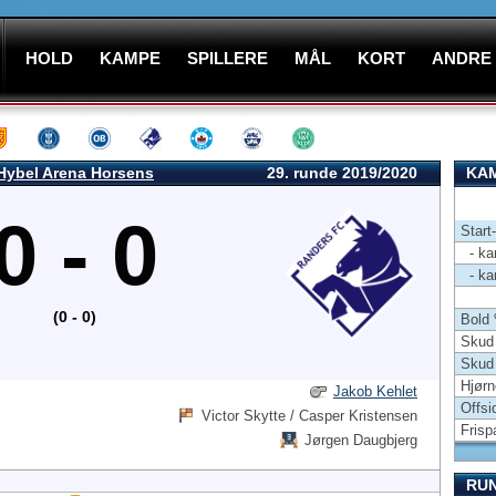
HOLD
KAMPE
SPILLERE
MÅL
KORT
ANDRE
Hybel Arena Horsens
29. runde 2019/2020
KAM
0 - 0
Start
- kam
- kam
(0 - 0)
Bold
Skud 
Skud
Hjørn
Jakob Kehlet
Offsi
Victor Skytte / Casper Kristensen
Frisp
Jørgen Daugbjerg
RU