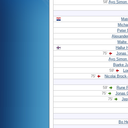
58'
Ayo Simon
Mat
Micha
Peter
Alexande
Malte 
Hallur
75'
Jonas 
Ayo Simon
Bjarke J
59'
Lo
75'
Nicolai Broc
59'
Rune F
75'
Jonas
75'
Jep
Bo He