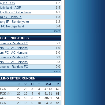
by BK - OB
1-2
dtjylland - AGF
3-4
dby IF - FC København
1-1
rg fB - Hobro IK
1-3
borg IF - Sønderjyske
1-2
 FC Nordsjælland
0-4
mere
ESTE INDBYRDES
orsens - Randers FC
5-1
ers FC - AC Horsens
1-0
ers FC - AC Horsens
3-0
orsens - Randers FC
0-3
ers FC - AC Horsens
0-3
orsens - Randers FC
0-0
mere
LLING EFTER RUNDEN
K
V
U
T
Mål
P
FCM
29
22
3
4
47-18
69
FCK
(M)
29
19
4
6
51-31
61
AGF
29
16
6
7
48-32
54
FCN
29
13
6
10
54-38
45