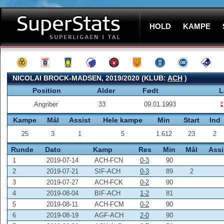
HOLD
KAMPE
NICOLAI BROCK-MADSEN, 2019/2020 (KLUB:
ACH
)
Position
Alder
Født
L
Angriber
33
09.01.1993
Kampe
Mål
Assist
Hele kampe
Min
Start
Ind
25
3
1
5
1.612
23
2
Runde
Dato
Kamp
Res
Min
Mål
Assi
1
2019-07-14
ACH-FCN
0-3
90
2
2019-07-21
SIF-ACH
0-3
89
2
3
2019-07-27
ACH-FCK
0-2
90
4
2019-08-04
BIF-ACH
1-2
81
5
2019-08-11
ACH-FCM
0-2
90
6
2019-08-19
AGF-ACH
2-0
90