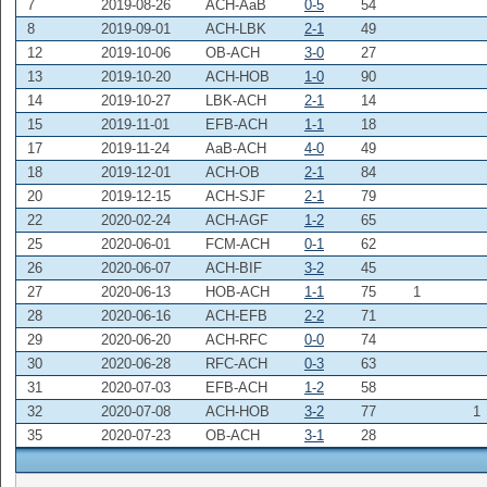
7
2019-08-26
ACH-AaB
0-5
54
8
2019-09-01
ACH-LBK
2-1
49
12
2019-10-06
OB-ACH
3-0
27
13
2019-10-20
ACH-HOB
1-0
90
14
2019-10-27
LBK-ACH
2-1
14
15
2019-11-01
EFB-ACH
1-1
18
17
2019-11-24
AaB-ACH
4-0
49
18
2019-12-01
ACH-OB
2-1
84
20
2019-12-15
ACH-SJF
2-1
79
22
2020-02-24
ACH-AGF
1-2
65
25
2020-06-01
FCM-ACH
0-1
62
26
2020-06-07
ACH-BIF
3-2
45
27
2020-06-13
HOB-ACH
1-1
75
1
28
2020-06-16
ACH-EFB
2-2
71
29
2020-06-20
ACH-RFC
0-0
74
30
2020-06-28
RFC-ACH
0-3
63
31
2020-07-03
EFB-ACH
1-2
58
32
2020-07-08
ACH-HOB
3-2
77
1
35
2020-07-23
OB-ACH
3-1
28