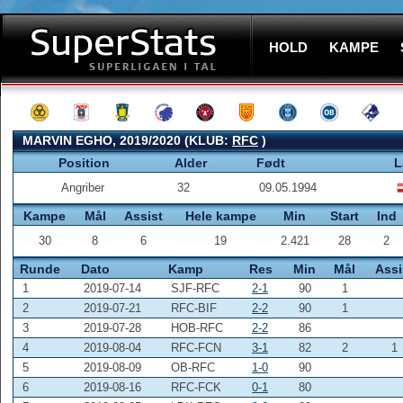
HOLD
KAMPE
MARVIN EGHO, 2019/2020 (KLUB:
RFC
)
Position
Alder
Født
L
Angriber
32
09.05.1994
Kampe
Mål
Assist
Hele kampe
Min
Start
Ind
30
8
6
19
2.421
28
2
Runde
Dato
Kamp
Res
Min
Mål
Assi
1
2019-07-14
SJF-RFC
2-1
90
1
2
2019-07-21
RFC-BIF
2-2
90
1
3
2019-07-28
HOB-RFC
2-2
86
4
2019-08-04
RFC-FCN
3-1
82
2
1
5
2019-08-09
OB-RFC
1-0
90
6
2019-08-16
RFC-FCK
0-1
80