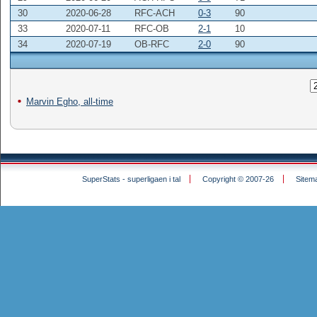
30
2020-06-28
RFC-ACH
0-3
90
33
2020-07-11
RFC-OB
2-1
10
34
2020-07-19
OB-RFC
2-0
90
Marvin Egho, all-time
SuperStats - superligaen i tal
Copyright © 2007-26
Sitem