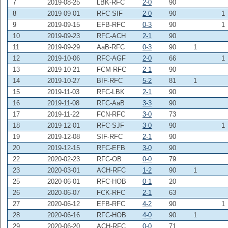
7
2019-08-25
LBK-RFC
2-0
90
8
2019-09-01
RFC-SIF
2-0
90
1
9
2019-09-15
EFB-RFC
0-3
90
1
10
2019-09-23
RFC-ACH
2-1
90
11
2019-09-29
AaB-RFC
0-3
90
1
12
2019-10-06
RFC-AGF
2-0
66
1
13
2019-10-21
FCM-RFC
2-1
90
14
2019-10-27
BIF-RFC
5-2
81
1
15
2019-11-03
RFC-LBK
2-1
90
16
2019-11-08
RFC-AaB
3-3
90
17
2019-11-22
FCN-RFC
3-0
73
18
2019-12-01
RFC-SJF
3-0
90
1
19
2019-12-08
SIF-RFC
2-1
90
20
2019-12-15
RFC-EFB
3-0
90
22
2020-02-23
RFC-OB
0-0
79
23
2020-03-01
ACH-RFC
1-2
90
1
25
2020-06-01
RFC-HOB
0-1
20
26
2020-06-07
FCK-RFC
2-1
63
27
2020-06-12
EFB-RFC
4-2
90
1
28
2020-06-16
RFC-HOB
4-0
90
1
29
2020-06-20
ACH-RFC
0-0
71