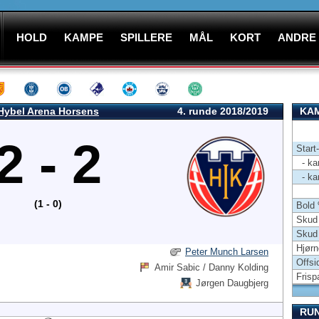
HOLD
KAMPE
SPILLERE
MÅL
KORT
ANDRE
Hybel Arena Horsens
4. runde 2018/2019
KAM
2 - 2
Start
- kam
- kam
(1 - 0)
Bold
Skud 
Skud
Hjørn
Peter Munch Larsen
Offsi
Amir Sabic / Danny Kolding
Frisp
Jørgen Daugbjerg
RU