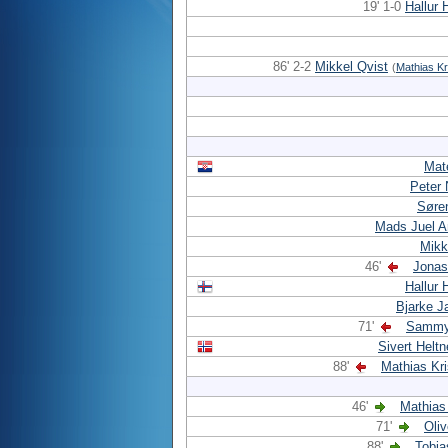
19' 1-0
Hallur
86' 2-2
Mikkel Qvist
(
Mathias Kr
Mat
Peter
Søre
Mads Juel A
Mikk
46'
Jonas
Hallur
Bjarke J
71'
Sammy
Sivert Heltn
88'
Mathias Kr
46'
Mathias
71'
Oliv
88'
Tobia