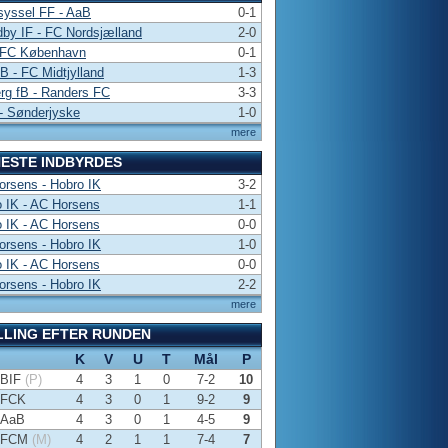
syssel FF - AaB
0-1
by IF - FC Nordsjælland
2-0
 FC København
0-1
 B - FC Midtjylland
1-3
rg fB - Randers FC
3-3
- Sønderjyske
1-0
mere
ESTE INDBYRDES
rsens - Hobro IK
3-2
 IK - AC Horsens
1-1
 IK - AC Horsens
0-0
rsens - Hobro IK
1-0
 IK - AC Horsens
0-0
rsens - Hobro IK
2-2
mere
LLING EFTER RUNDEN
K
V
U
T
Mål
P
BIF
(P)
4
3
1
0
7-2
10
FCK
4
3
0
1
9-2
9
AaB
4
3
0
1
4-5
9
FCM
(M)
4
2
1
1
7-4
7