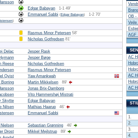
 Hansson
Vend
Edgar Babayan
1-1 49'
Brønd
Emmanuel Sabbi
1-2 70'
(
Edgar Babayan
)
OB -
istensen
)
Vejle
Esbje
Rasmus Minor Petersen
58'
AGF 
Nicholas Gotfredsen
81'
SEN
ej Delac
Jesper Rask
AC Ho
 Nymann
Jesper Bøge
Hobro
n Reese
Nicholas Gotfredsen
Hobro
ndersen
Rasmus Minor Petersen
AC Ho
el Qvist
Yaw Amankwah
Hobro
 Borring
Martin Mikkelsen
89'
AC Ho
 Hansson
Jonas Brix-Damborg
acobsen
Vito Hammershøj Mistrati
 Skytte
Edgar Babayan
STI
e Nilsen
Mathias Haarup
46'
istensen
Emmanuel Sabbi
1.
2.
 Nielsen
Sebastian Grønning
46'
3.
er Drost
Mikkel Mejlstrup
89'
4.
s Arndal