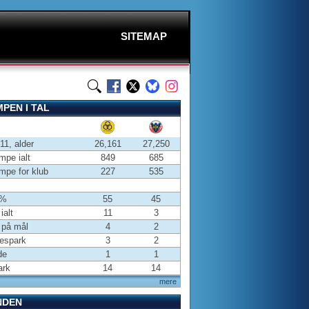
SITEMAP
PEN I TAL
-11, alder
26,161
27,250
pe ialt
849
685
pe for klub
227
535
 %
55
45
ialt
11
3
 på mål
4
2
espark
3
2
de
1
1
ark
14
14
mere
NDEN