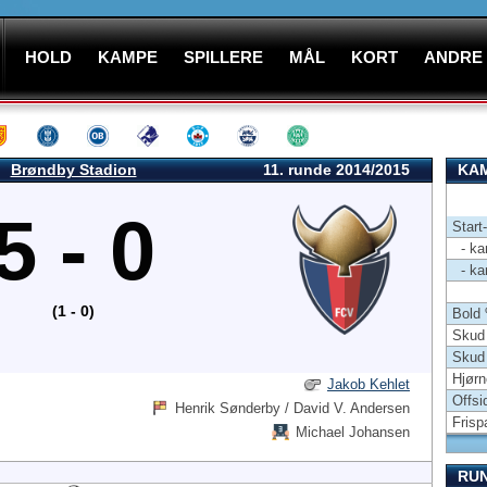
HOLD
KAMPE
SPILLERE
MÅL
KORT
ANDRE
Brøndby Stadion
11. runde 2014/2015
KAM
5 - 0
Start
- kam
- kam
(1 - 0)
Bold
Skud 
Skud
Hjørn
Jakob Kehlet
Offsi
Henrik Sønderby / David V. Andersen
Frisp
Michael Johansen
RU