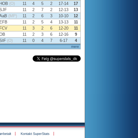
HOB
(O)
11
4
5
2
17-14
17
SJF
11
2
7
2
12-13
13
AaB
(MP)
11
2
6
3
10-10
12
EFB
11
2
5
4
13-13
11
FCV
11
3
2
6
12-20
11
OB
11
2
3
6
12-16
9
SIF
(O)
11
0
4
7
6-17
4
mere
rbetalt
Kontakt SuperStats