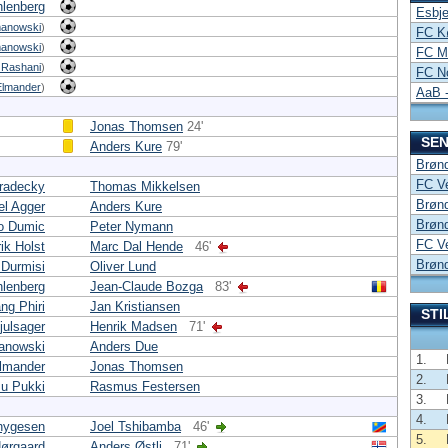
lenberg
Esbje
manowski
)
FC K
manowski
)
FC Mi
 Rashani
)
FC No
Elmander
)
AaB -
Jonas Thomsen
24'
SEN
Anders Kure
79'
Brønd
FC Ve
radecky
Thomas Mikkelsen
Brønd
el Agger
Anders Kure
Brønd
o Dumic
Peter Nymann
FC Ve
ik Holst
Marc Dal Hende
46'
Brønd
 Durmisi
Oliver Lund
lenberg
Jean-Claude Bozga
83'
ng Phiri
Jan Kristiansen
STI
julsager
Henrik Madsen
71'
anowski
Anders Due
1.
lmander
Jonas Thomsen
2.
u Pukki
Rasmus Festersen
3.
4.
hygesen
Joel Tshibamba
46'
5.
Nørgaard
Anders Østli
71'