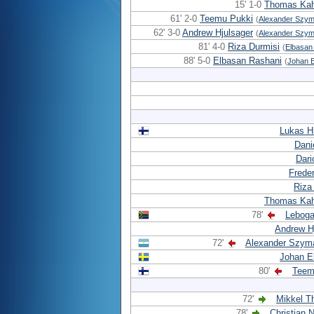
15' 1-0
Thomas Kah
61' 2-0
Teemu Pukki
(
Alexander Szy
62' 3-0
Andrew Hjulsager
(
Alexander Szy
81' 4-0
Riza Durmisi
(
Elbasan
88' 5-0
Elbasan Rashani
(
Johan 
Lukas H
Dani
Dari
Freder
Riza
Thomas Kah
78'
Leboga
Andrew H
72'
Alexander Szym
Johan E
80'
Teem
72'
Mikkel T
78'
Christian 