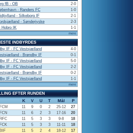
rg fB - OB
2-0
øbenhavn - Randers FC
1-0
dtjylland - Silkeborg IF
2-1
rdsjælland - Sønderjyske
2-3
 Hobro IK
1-1
mere
ESTE INDBYRDES
by IF - FC Vestsjælland
4-0
stsjælland - Brøndby IF
0-1
by IF - FC Vestsjælland
5-0
by IF - FC Vestsjælland
2-2
stsjælland - Brøndby IF
0-2
by IF - FC Vestsjælland
1-1
mere
LLING EFTER RUNDEN
K
V
U
T
Mål
P
FCM
11
9
0
2
25-12
27
FCN
11
6
2
3
17-16
20
RFC
11
5
3
3
9-8
18
FCK
11
5
3
3
11-11
18
BIF
11
5
2
4
18-12
17