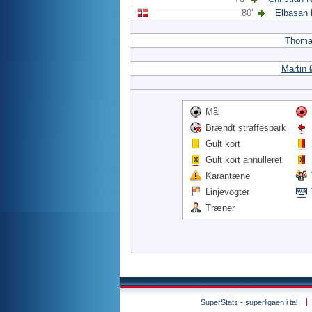
80'
Elbasan 
Thoma
Martin
Mål
Brændt straffespark
Gult kort
Gult kort annulleret
Karantæne
Linjevogter
Træner
SuperStats - superligaen i tal