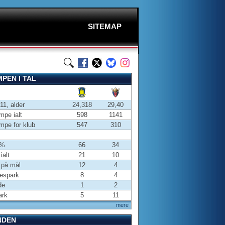
SITEMAP
PEN I TAL
-11, alder
24,318
29,40
pe ialt
598
1141
pe for klub
547
310
 %
66
34
ialt
21
10
 på mål
12
4
espark
8
4
de
1
2
ark
5
11
mere
NDEN