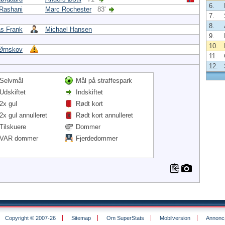
6.
Rashani
Marc Rochester
83'
7.
8.
s Frank
Michael Hansen
9.
10.
 Ørnskov
11.
12.
Selvmål
Mål på straffespark
Udskiftet
Indskiftet
2x gul
Rødt kort
2x gul annulleret
Rødt kort annulleret
Tilskuere
Dommer
VAR dommer
Fjerdedommer
Copyright © 2007-26
Sitemap
Om SuperStats
Mobilversion
Annoncø