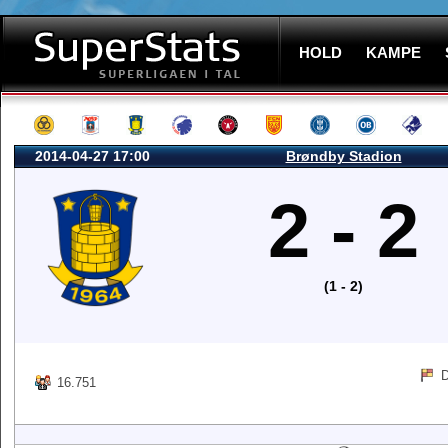
HOLD
KAMPE
2014-04-27 17:00
Brøndby Stadion
2 - 2
(1 - 2)
D
16.751