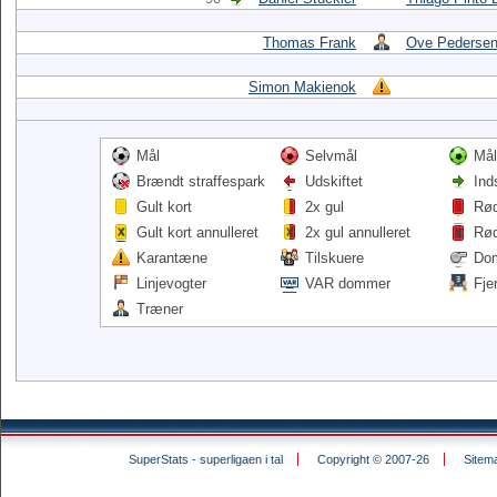
Thomas Frank
Ove Pederse
Simon Makienok
Mål
Selvmål
Mål
Brændt straffespark
Udskiftet
Ind
Gult kort
2x gul
Rød
Gult kort annulleret
2x gul annulleret
Rød
Karantæne
Tilskuere
Do
Linjevogter
VAR dommer
Fje
Træner
SuperStats - superligaen i tal
Copyright © 2007-26
Sitem