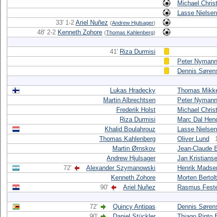
Michael Chris
Lasse Nielsen
33' 1-2
Ariel Nuñez
(
Andrew Hjulsager
)
48' 2-2
Kenneth Zohore
(
Thomas Kahlenberg
)
41'
Riza Durmisi
Peter Nyman
Dennis Søren
Lukas Hradecky
Thomas Mikk
Martin Albrechtsen
Peter Nyman
Frederik Holst
Michael Chris
Riza Durmisi
Marc Dal Hen
Khalid Boulahrouz
Lasse Nielsen
Thomas Kahlenberg
Oliver Lund
Martin Ørnskov
Jean-Claude 
Andrew Hjulsager
Jan Kristians
72'
Alexander Szymanowski
Henrik Madse
Kenneth Zohore
Morten Bertolt
90'
Ariel Nuñez
Rasmus Fest
72'
Quincy Antipas
Dennis Søren
90'
Daniel Stückler
Thiago Pinto 