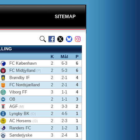
SITEMAP
LLING
K
Mål
P
FC København
2
6-3
6
FC Midtjylland
2
5-3
6
(P)
Brøndby IF
2
2-1
4
FC Nordsjælland
2
2-1
4
Viborg FF
3
1-1
4
OB
2
1-1
3
AGF
2
3-3
2
(M)
Lyngby BK
2
4-5
1
(O)
AC Horsens
2
2-3
1
(O)
Randers FC
2
1-2
1
Sønderjyske
3
2-4
1