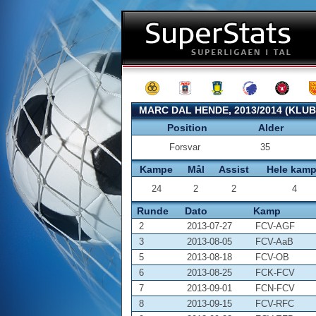
MARC DAL HENDE, 2013/2014 (KLU
Position
Alder
Forsvar
35
Kampe
Mål
Assist
Hele kam
24
2
2
4
Runde
Dato
Kamp
2
2013-07-27
FCV-AGF
3
2013-08-05
FCV-AaB
5
2013-08-18
FCV-OB
6
2013-08-25
FCK-FCV
7
2013-09-01
FCN-FCV
8
2013-09-15
FCV-RFC