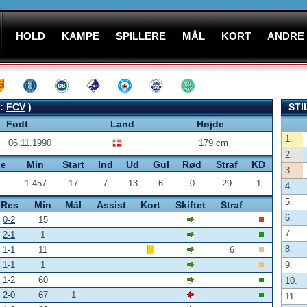
HOLD
KAMPE
SPILLERE
MÅL
KORT
ANDRE
B:
FCV
)
STI
Født
Land
Højde
1.
06.11.1990
179 cm
2.
pe
Min
Start
Ind
Ud
Gul
Rød
Straf
KD
3.
1.457
17
7
13
6
0
29
1
4.
5.
Res
Min
Mål
Assist
Kort
Skiftet
Straf
6.
0-2
15
7.
2-1
1
8.
1-1
11
6
1-1
1
9.
1-2
60
10.
2-0
67
1
11.