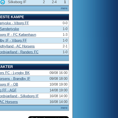
Silkeborg IF
2
2-4
1
mere
NESTE KAMPE
rjyske - Viborg FF
0-0
 Sønderjyske
1-0
borg IF - FC København
1-3
by IF - Viborg FF
1-0
dtjylland - AC Horsens
2-1
rdsjælland - Randers FC
1-0
TAKTER
ers FC - Lyngby BK
09/08 16:00
rsens - Brøndby IF
09/08 18:00
borg IF - OB
10/08 19:00
g FF - AGF
14/08 19:00
rdsjælland - Silkeborg IF
16/08 14:00
 AC Horsens
16/08 14:00
mere