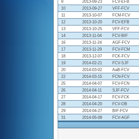
9
2013-09-23
FCV-EFB
10
2013-09-27
VFF-FCV
11
2013-10-07
FCM-FCV
12
2013-10-20
FCV-EFB
13
2013-10-25
VFF-FCV
14
2013-11-04
FCV-BIF
16
2013-11-24
AGF-FCV
17
2013-11-29
FCV-FCM
18
2013-12-07
FCK-FCV
19
2014-02-21
FCV-SJF
20
2014-03-02
AaB-FCV
22
2014-03-15
FCN-FCV
25
2014-04-07
FCV-FCN
26
2014-04-11
SJF-FCV
27
2014-04-17
FCV-FCK
28
2014-04-20
FCV-OB
29
2014-04-27
BIF-FCV
31
2014-05-08
FCV-AGF