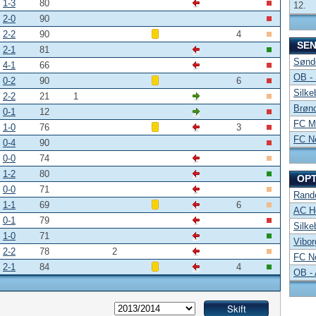
1-3
80
12.
2-0
90
2-2
90
4
SE
2-1
81
Sønde
4-1
66
OB -
0-2
90
6
Silke
2-2
21
1
Brønd
0-1
12
FC Mi
1-0
76
3
FC No
0-4
90
0-0
74
1-2
80
OP
0-0
71
Rand
1-1
69
6
AC Ho
0-1
79
Silke
1-0
71
Vibor
2-2
78
2
FC No
2-1
84
4
OB -