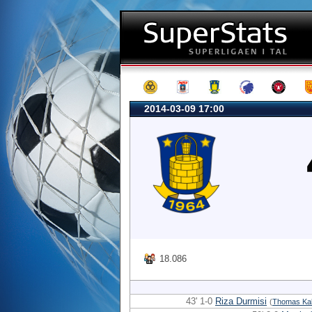
2014-03-09 17:00
18.086
43' 1-0
Riza Durmisi
(
Thomas Ka