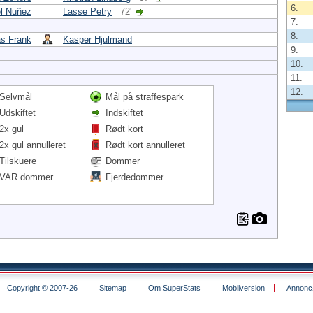
6.
el Nuñez
Lasse Petry
72'
7.
8.
s Frank
Kasper Hjulmand
9.
10.
11.
12.
Selvmål
Mål på straffespark
Udskiftet
Indskiftet
2x gul
Rødt kort
2x gul annulleret
Rødt kort annulleret
Tilskuere
Dommer
VAR dommer
Fjerdedommer
Copyright © 2007-26
Sitemap
Om SuperStats
Mobilversion
Annoncø