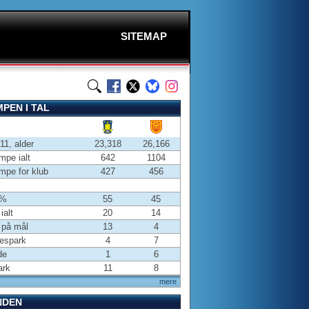
SITEMAP
PEN I TAL
-11, alder
23,318
26,166
pe ialt
642
1104
pe for klub
427
456
 %
55
45
ialt
20
14
 på mål
13
4
espark
4
7
de
1
6
ark
11
8
mere
NDEN