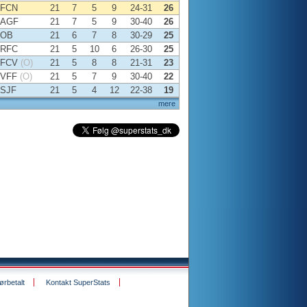
FCN
21
7
5
9
24-31
26
AGF
21
7
5
9
30-40
26
OB
21
6
7
8
30-29
25
RFC
21
5
10
6
26-30
25
FCV
(O)
21
5
8
8
21-31
23
VFF
(O)
21
5
7
9
30-40
22
SJF
21
5
4
12
22-38
19
mere
rbetalt
Kontakt SuperStats