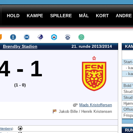
HOLD
KAMPE
SPILLERE
MÅL
KORT
ANDRE
Brøndby Stadion
21. runde 2013/2014
KAM
4 - 1
Start
- kam
- kam
(1 - 0)
Bold
Skud 
Skud
Hjørn
Mads Kristoffersen
Offsi
Jakob Bille / Henrik Kristensen
Frisp
hlenberg
)
RU