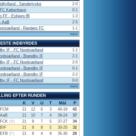
dtjylland - Sønderjyske
2-0
 FC København
0-1
g FF - Esbjerg fB
1-3
- AaB
2-5
stsjælland - Randers FC
1-1
mere
ESTE INDBYRDES
by IF - FC Nordsjælland
1-1
rdsjælland - Brøndby IF
2-1
by IF - FC Nordsjælland
2-0
rdsjælland - Brøndby IF
0-1
rdsjælland - Brøndby IF
2-2
by IF - FC Nordsjælland
0-0
mere
LLING EFTER RUNDEN
K
V
U
T
Mål
P
FCM
21
12
6
3
40-19
42
AaB
21
10
7
4
39-24
37
FCK
(M)
21
9
7
5
37-27
34
BIF
21
8
8
5
30-25
32
EFB
(P)
21
8
4
9
35-30
28