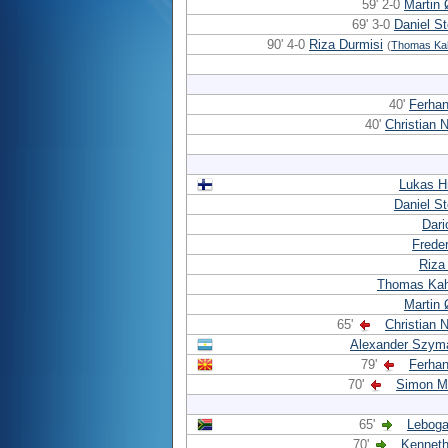
59' 2-0
Martin
69' 3-0
Daniel S
90' 4-0
Riza Durmisi
(
Thomas Ka
40'
Ferhan
40'
Christian 
Lukas H
Daniel S
Dari
Freder
Riza
Thomas Kah
Martin
65'
Christian 
Alexander Szym
79'
Ferhan
70'
Simon M
65'
Leboga
70'
Kenneth