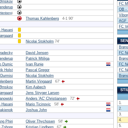
 Ørnskov
FC Mi
tenderup
OB -
hlenberg
)
Vibor
Thomas Kahlenberg
4-1 90'
AGF 
FC Ve
 Hasani
Nørgaard
SEN
Nicolai Stokholm
74'
Brønd
radecky
David Jensen
FC No
tenderup
Patrick Mtiliga
Brønd
o Dumic
Ivan Runje
FC No
ik Holst
Pascal Gregor
FC No
 Durmisi
Nicolai Stokholm
Brønd
lenberg
Martin Vingaard
67'
 Ørnskov
Kim Aabech
STI
Nørgaard
Jens Stryger Larsen
anowski
Anders 'AC' Christiansen
72'
1.
 Hasani
Mario Ticinovic
58'
2.
akienok
Joshua John
3.
4.
ng Phiri
Oliver Thychosen
58'
5.
 Zohore
Kristian Lindberg
67'