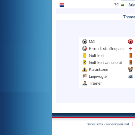
79'
Ari
Thoma
Mål
Brændt straffespark
Gult kort
Gult kort annulleret
Karantæne
Linjevogter
Træner
SuperStats - superligaen i tal