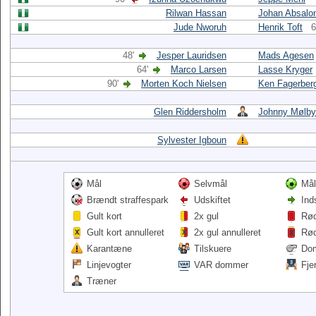
Rilwan Hassan
Johan Absalo
Jude Nworuh
Henrik Toft
6
48'
Jesper Lauridsen
Mads Agesen
64'
Marco Larsen
Lasse Kryger
90'
Morten Koch Nielsen
Ken Fagerber
Glen Riddersholm
Johnny Mølby
Sylvester Igboun
Mål
Selvmål
Mål
Brændt straffespark
Udskiftet
Ind
Gult kort
2x gul
Rød
Gult kort annulleret
2x gul annulleret
Rød
Karantæne
Tilskuere
Do
Linjevogter
VAR dommer
Fje
Træner