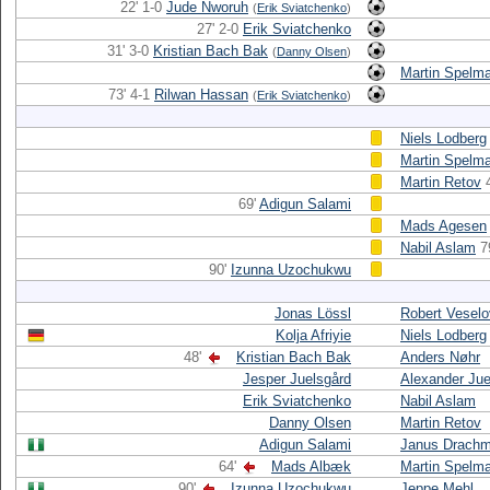
22' 1-0
Jude Nworuh
(
Erik Sviatchenko
)
27' 2-0
Erik Sviatchenko
31' 3-0
Kristian Bach Bak
(
Danny Olsen
)
Martin Spelm
73' 4-1
Rilwan Hassan
(
Erik Sviatchenko
)
Niels Lodberg
Martin Spelm
Martin Retov
69'
Adigun Salami
Mads Agesen
Nabil Aslam
7
90'
Izunna Uzochukwu
Jonas Lössl
Robert Vesel
Kolja Afriyie
Niels Lodberg
48'
Kristian Bach Bak
Anders Nøhr
Jesper Juelsgård
Alexander Jue
Erik Sviatchenko
Nabil Aslam
Danny Olsen
Martin Retov
Adigun Salami
Janus Drach
64'
Mads Albæk
Martin Spelm
90'
Izunna Uzochukwu
Jeppe Mehl