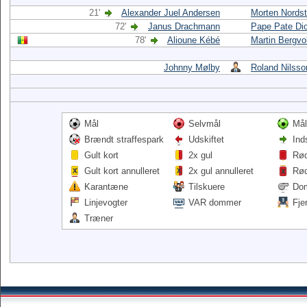
21'
Alexander Juel Andersen
Morten Nordst
72'
Janus Drachmann
Pape Pate Di
78'
Alioune Kébé
Martin Bergvo
Johnny Mølby
Roland Nilsso
Mål
Selvmål
Mål
Brændt straffespark
Udskiftet
Ind
Gult kort
2x gul
Rød
Gult kort annulleret
2x gul annulleret
Rød
Karantæne
Tilskuere
Do
Linjevogter
VAR dommer
Fje
Træner