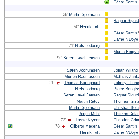
César Santin
39'
Martin Spelmann
Ragnar Sigur
50'
Henrik Toft
César Santin
Dame N'Doye
71'
Niels Lodberg
Martin Bergvo
90'
Søren Løvel Jensen
Søren Jochumsen
Johan Wiland
Morten Rasmussen
Mathias Zank
21'
Thomas Kortegaard
Johnny Thom
Niels Lodberg
Pierre Bengts
Søren Løvel Jensen
Ragnar Sigur
Martin Retov
Thomas Krist
Martin Spelmann
Christian Bol
Jeppe Mehl
Thomas Dela
72'
Lasse Kryger
Christian Gri
78'
Gilberto Macena
César Santin
Henrik Toft
Dame N'Doye