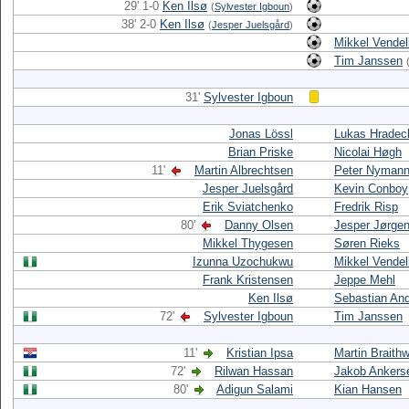
29' 1-0
Ken Ilsø
(
Sylvester Igboun
)
38' 2-0
Ken Ilsø
(
Jesper Juelsgård
)
Mikkel Vende
Tim Janssen
31'
Sylvester Igboun
Jonas Lössl
Lukas Hradec
Brian Priske
Nicolai Høgh
11'
Martin Albrechtsen
Peter Nyman
Jesper Juelsgård
Kevin Conboy
Erik Sviatchenko
Fredrik Risp
80'
Danny Olsen
Jesper Jørge
Mikkel Thygesen
Søren Rieks
Izunna Uzochukwu
Mikkel Vende
Frank Kristensen
Jeppe Mehl
Ken Ilsø
Sebastian An
72'
Sylvester Igboun
Tim Janssen
11'
Kristian Ipsa
Martin Braithw
72'
Rilwan Hassan
Jakob Ankers
80'
Adigun Salami
Kian Hansen