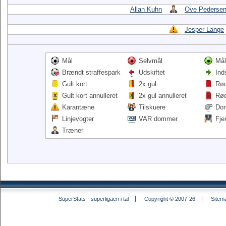
Allan Kuhn
Ove Pederse
Jesper Lange
Mål
Selvmål
Mål
Brændt straffespark
Udskiftet
Ind
Gult kort
2x gul
Rød
Gult kort annulleret
2x gul annulleret
Rød
Karantæne
Tilskuere
Do
Linjevogter
VAR dommer
Fje
Træner
SuperStats - superligaen i tal
Copyright © 2007-26
Sitem