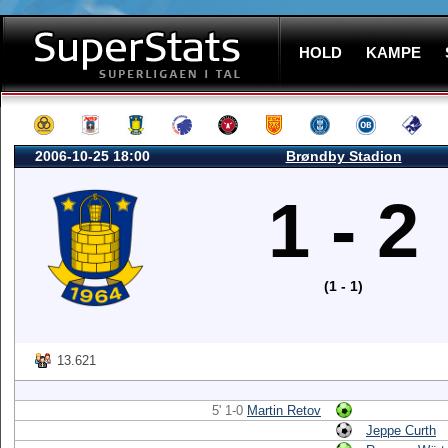
HOLD
KAMPE
2006-10-25 18:00
Brøndby Stadion
1 - 2
(1 - 1)
13.621
5' 1-0
Martin Retov
Jeppe Curth