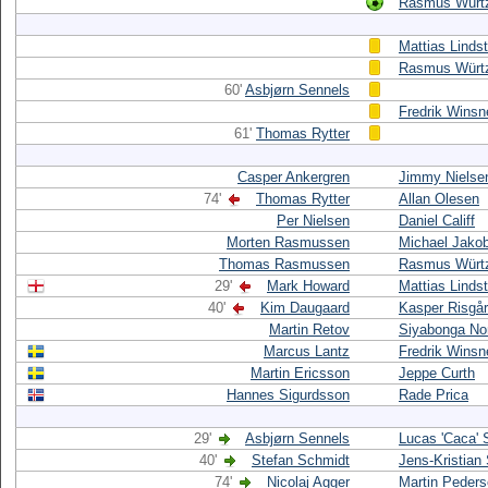
Rasmus Würt
Mattias Linds
Rasmus Würt
60'
Asbjørn Sennels
Fredrik Winsn
61'
Thomas Rytter
Casper Ankergren
Jimmy Nielse
74'
Thomas Rytter
Allan Olesen
Per Nielsen
Daniel Califf
Morten Rasmussen
Michael Jako
Thomas Rasmussen
Rasmus Würt
29'
Mark Howard
Mattias Linds
40'
Kim Daugaard
Kasper Risgå
Martin Retov
Siyabonga N
Marcus Lantz
Fredrik Winsn
Martin Ericsson
Jeppe Curth
Hannes Sigurdsson
Rade Prica
29'
Asbjørn Sennels
Lucas 'Caca' 
40'
Stefan Schmidt
Jens-Kristian
74'
Nicolaj Agger
Martin Peder