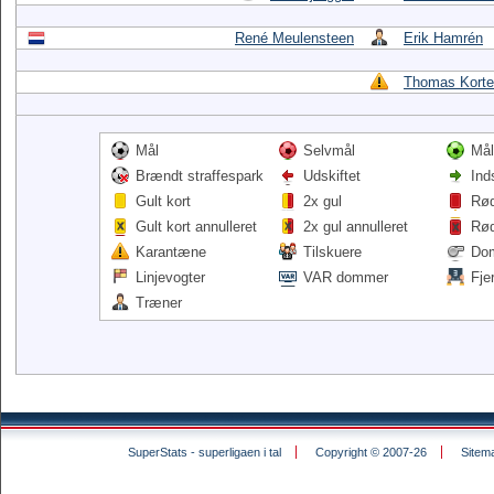
René Meulensteen
Erik Hamrén
Thomas Korte
Mål
Selvmål
Mål
Brændt straffespark
Udskiftet
Ind
Gult kort
2x gul
Rød
Gult kort annulleret
2x gul annulleret
Rød
Karantæne
Tilskuere
Do
Linjevogter
VAR dommer
Fje
Træner
SuperStats - superligaen i tal
Copyright © 2007-26
Sitem