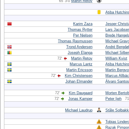
65' 3-0
Martin Retov
Atiba Hutchin
Karim Zaza
Jesper Christ
Thomas Rytter
Lars Jacobse
Per Nielsen
Brede Hangel
Thomas Rasmussen
Michael Grav
Trond Andersen
André Bergdø
Joseph Elanga
Michael Silbe
72'
Martin Retov
William Kvist
Marcus Lantz
Atiba Hutchin
Martin Ericsson
Martin Bergvo
72'
Kim Christensen
Marcus Allbä
Johan Elmander
Álvaro Santos
72'
Kim Daugaard
Morten Bertolt
72'
Jonas Kamper
Peter Ijeh
71
Michael Laudrup
Ståle Solbak
Tobias Linder
Razak Pimpo