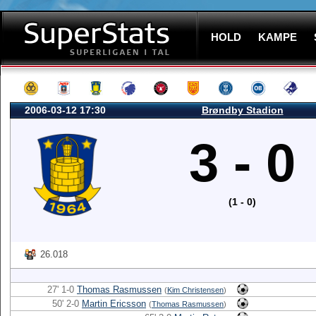
HOLD
KAMPE
2006-03-12 17:30
Brøndby Stadion
3 - 0
(1 - 0)
26.018
27' 1-0
Thomas Rasmussen
(
Kim Christensen
)
50' 2-0
Martin Ericsson
(
Thomas Rasmussen
)