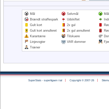
Mål
Selvmål
Mål
Brændt straffespark
Udskiftet
Ind
Gult kort
2x gul
Rød
Gult kort annulleret
2x gul annulleret
Rød
Karantæne
Tilskuere
Do
Linjevogter
VAR dommer
Fje
Træner
SuperStats - superligaen i tal
Copyright © 2007-26
Sitem