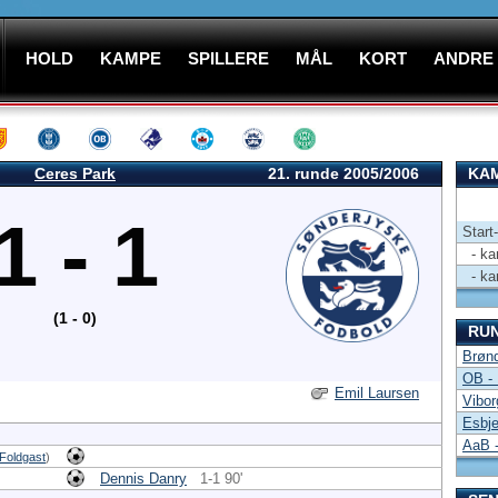
HOLD
KAMPE
SPILLERE
MÅL
KORT
ANDRE
Ceres Park
21. runde 2005/2006
KAM
1 - 1
Start
- kam
- kam
(1 - 0)
RU
Brøn
OB - 
Emil Laursen
Vibor
Esbje
AaB 
 Foldgast
)
Dennis Danry
1-1 90'