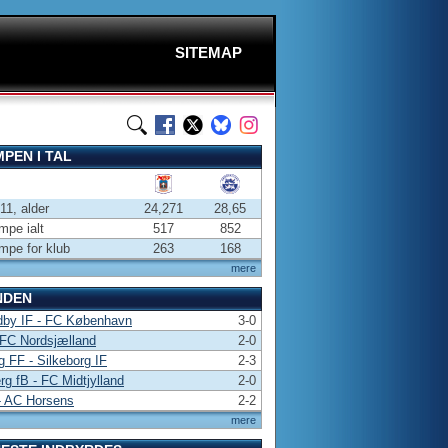
SITEMAP
PEN I TAL
-11, alder
24,271
28,65
pe ialt
517
852
pe for klub
263
168
mere
NDEN
dby IF - FC København
3-0
FC Nordsjælland
2-0
g FF - Silkeborg IF
2-3
rg fB - FC Midtjylland
2-0
- AC Horsens
2-2
mere