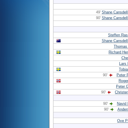
49'
Shane Cansdell-
90'
Shane Cansdell-
Steffen Ra
Shane Cansdell-
Thomas
Richard He
Che
Lars 
Tobi
90'
Peter 
Roger
Peter 
90'
Christe
90'
Navid 
90'
Ander
Ove P