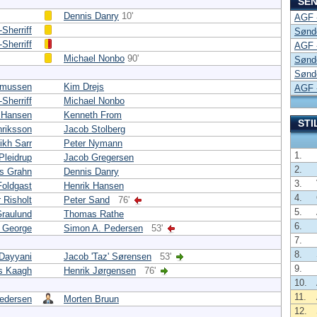
SEN
Dennis Danry
10'
AGF 
Sherriff
Sønd
Sherriff
AGF 
Michael Nonbo
90'
Sønd
Sønd
smussen
Kim Drejs
AGF 
Sherriff
Michael Nonbo
 Hansen
Kenneth From
STI
nriksson
Jacob Stolberg
ikh Sarr
Peter Nymann
1.
Pleidrup
Jacob Gregersen
2.
as Grahn
Dennis Danry
3.
Foldgast
Henrik Hansen
4.
 Risholt
Peter Sand
76'
5.
Graulund
Thomas Rathe
6.
r George
Simon A. Pedersen
53'
7.
8.
Dayyani
Jacob 'Taz' Sørensen
53'
9.
s Kaagh
Henrik Jørgensen
76'
10.
11.
edersen
Morten Bruun
12.