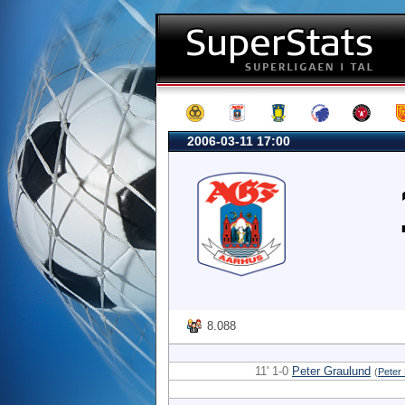
2006-03-11 17:00
8.088
11' 1-0
Peter Graulund
(
Peter