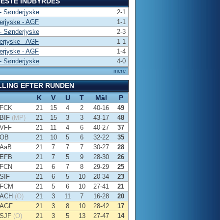
ESTE INDBYRDES
- Sønderjyske
2-1
erjyske - AGF
1-1
- Sønderjyske
2-3
erjyske - AGF
1-1
erjyske - AGF
1-4
- Sønderjyske
4-0
mere
LLING EFTER RUNDEN
K
V
U
T
Mål
P
FCK
21
15
4
2
40-16
49
BIF
(MP)
21
15
3
3
43-17
48
VFF
21
11
4
6
40-27
37
OB
21
10
5
6
32-22
35
AaB
21
7
7
7
30-27
28
EFB
21
7
5
9
28-30
26
FCN
21
6
7
8
29-29
25
SIF
21
6
5
10
20-34
23
FCM
21
5
6
10
27-41
21
ACH
(O)
21
3
11
7
16-28
20
AGF
21
3
8
10
28-42
17
SJF
(O)
21
3
5
13
27-47
14