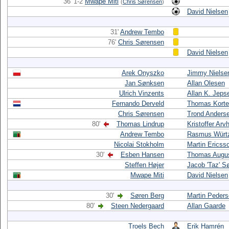
36' 1-2
Mwape Miti
(
Chris Sørensen
)
David Nielsen
31'
Andrew Tembo
76'
Chris Sørensen
David Nielsen
Arek Onyszko
Jimmy Nielse
Jan Sønksen
Allan Olesen
Ulrich Vinzents
Allan K. Jeps
Fernando Derveld
Thomas Korte
Chris Sørensen
Trond Anders
80'
Thomas Lindrup
Kristoffer Arv
Andrew Tembo
Rasmus Würt
Nicolai Stokholm
Martin Ericss
30'
Esben Hansen
Thomas Augus
Steffen Højer
Jacob 'Taz' S
Mwape Miti
David Nielsen
30'
Søren Berg
Martin Peder
80'
Steen Nedergaard
Allan Gaarde
Troels Bech
Erik Hamrén