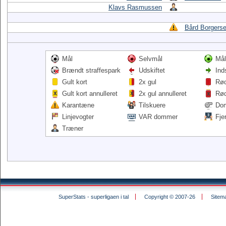
Klavs Rasmussen
Bård Borgers
Mål
Selvmål
Mål
Brændt straffespark
Udskiftet
Ind
Gult kort
2x gul
Rød
Gult kort annulleret
2x gul annulleret
Rød
Karantæne
Tilskuere
Do
Linjevogter
VAR dommer
Fje
Træner
SuperStats - superligaen i tal
Copyright © 2007-26
Sitem