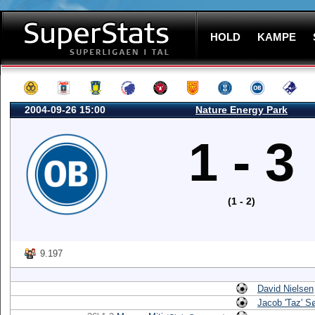
HOLD
KAMPE
2004-09-26 15:00
Nature Energy Park
1 - 3
(1 - 2)
9.197
David Nielsen
Jacob 'Taz' S