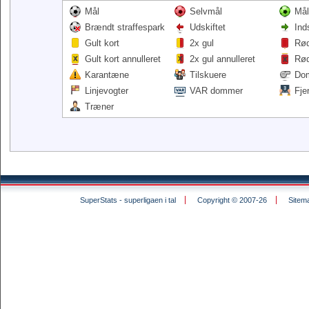
Mål
Selvmål
Mål
Brændt straffespark
Udskiftet
Ind
Gult kort
2x gul
Rød
Gult kort annulleret
2x gul annulleret
Rød
Karantæne
Tilskuere
Do
Linjevogter
VAR dommer
Fje
Træner
SuperStats - superligaen i tal
Copyright © 2007-26
Sitem