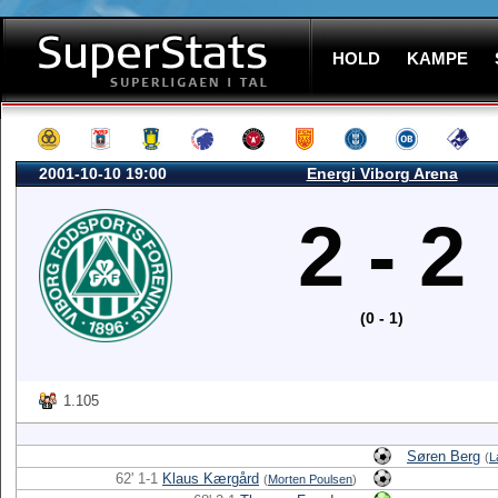
HOLD
KAMPE
2001-10-10 19:00
Energi Viborg Arena
2 - 2
(0 - 1)
1.105
Søren Berg
(
L
62' 1-1
Klaus Kærgård
(
Morten Poulsen
)