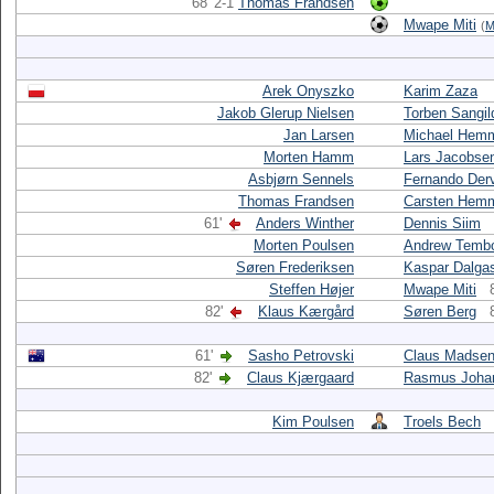
68' 2-1
Thomas Frandsen
Mwape Miti
(
M
Arek Onyszko
Karim Zaza
Jakob Glerup Nielsen
Torben Sangil
Jan Larsen
Michael Hem
Morten Hamm
Lars Jacobse
Asbjørn Sennels
Fernando Der
Thomas Frandsen
Carsten Hem
61'
Anders Winther
Dennis Siim
Morten Poulsen
Andrew Temb
Søren Frederiksen
Kaspar Dalga
Steffen Højer
Mwape Miti
82'
Klaus Kærgård
Søren Berg
61'
Sasho Petrovski
Claus Madse
82'
Claus Kjærgaard
Rasmus Joha
Kim Poulsen
Troels Bech