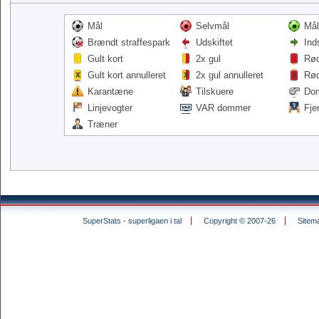
Mål
Selvmål
Mål
Brændt straffespark
Udskiftet
Ind
Gult kort
2x gul
Rød
Gult kort annulleret
2x gul annulleret
Rød
Karantæne
Tilskuere
Do
Linjevogter
VAR dommer
Fje
Træner
SuperStats - superligaen i tal
Copyright © 2007-26
Sitem