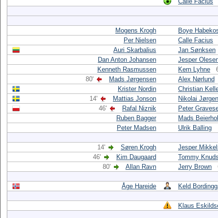
Calle Facius
Mogens Krogh
Boye Habeko
Per Nielsen
Calle Facius
Auri Skarbalius
Jan Sønksen
Dan Anton Johansen
Jesper Olese
Kenneth Rasmussen
Kern Lyhne
80'
Mads Jørgensen
Alex Nørlund
Krister Nordin
Christian Kell
14'
Mattias Jonson
Nikolai Jørge
46'
Rafal Niznik
Peter Graves
Ruben Bagger
Mads Beierho
Peter Madsen
Ulrik Balling
14'
Søren Krogh
Jesper Mikke
46'
Kim Daugaard
Tommy Knud
80'
Allan Ravn
Jerry Brown
Åge Hareide
Keld Bordingg
Klaus Eskilds