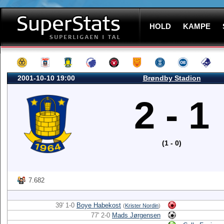
HOLD
KAMPE
2001-10-10 19:00
Brøndby Stadion
2 - 1
(1 - 0)
7.682
39' 1-0
Boye Habekost
(
Krister Nordin
)
77' 2-0
Mads Jørgensen