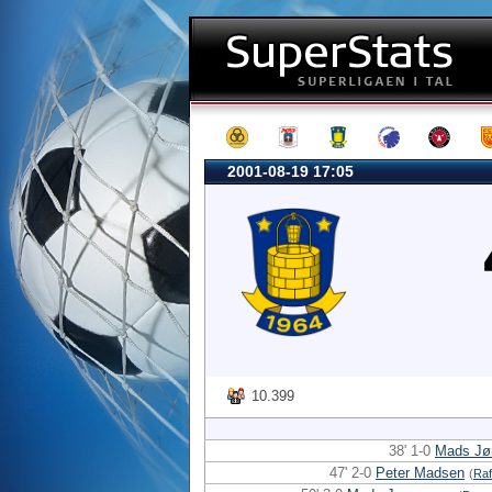
2001-08-19 17:05
10.399
38' 1-0
Mads Jø
47' 2-0
Peter Madsen
(
Raf