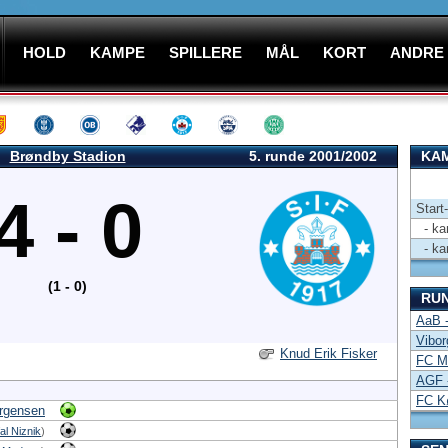
HOLD
KAMPE
SPILLERE
MÅL
KORT
ANDRE
Brøndby Stadion
5. runde 2001/2002
KAM
4 - 0
Start
- kam
- kam
(1 - 0)
RU
AaB -
Vibor
Knud Erik Fisker
FC Mi
AGF 
FC K
rgensen
al Niznik
)