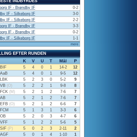
ESTE INDBYRDES
borg IF - Brøndby IF
0-2
by IF - Silkeborg IF
3-0
by IF - Silkeborg IF
2-2
borg IF - Brøndby IF
3-3
borg IF - Brøndby IF
0-2
by IF - Silkeborg IF
1-1
mere
LLING EFTER RUNDEN
K
V
U
T
Mål
P
BIF
5
4
0
1
14-2
12
AaB
5
4
0
1
9-5
12
LBK
5
2
3
0
5-2
9
VB
(O)
5
2
2
1
9-8
8
FCK
(M)
5
2
1
2
7-6
7
AB
5
2
1
2
7-6
7
EFB
(O)
5
2
1
2
6-6
7
FCM
5
1
3
1
3-3
6
OB
5
2
0
3
4-7
6
VFF
5
1
2
2
5-6
5
SIF
(P)
5
0
2
3
2-11
2
AGF
5
0
1
4
1-10
1