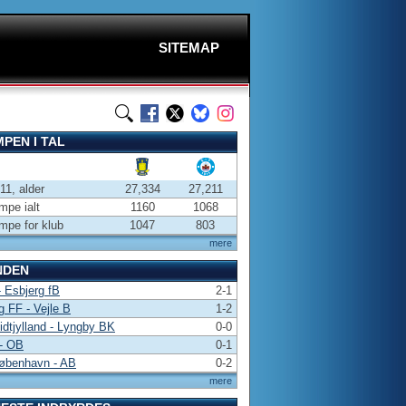
SITEMAP
PEN I TAL
-11, alder
27,334
27,211
pe ialt
1160
1068
pe for klub
1047
803
mere
NDEN
 Esbjerg fB
2-1
g FF - Vejle B
1-2
dtjylland - Lyngby BK
0-0
- OB
0-1
øbenhavn - AB
0-2
mere