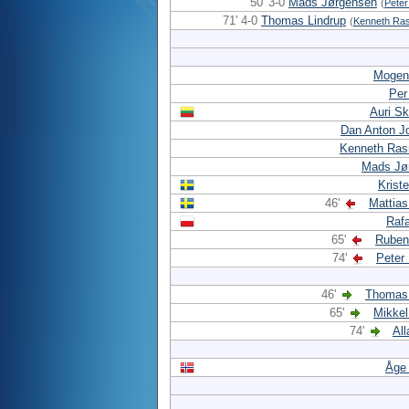
50' 3-0
Mads Jørgensen
(
Pete
71' 4-0
Thomas Lindrup
(
Kenneth Ra
Mogen
Per
Auri Sk
Dan Anton J
Kenneth Ra
Mads Jø
Kriste
46'
Mattia
Rafa
65'
Ruben
74'
Peter
46'
Thomas 
65'
Mikkel
74'
Al
Åge 