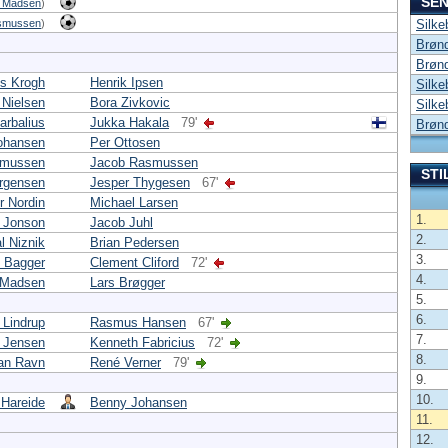
SEN
r Madsen
)
smussen
)
Silke
Brønd
Brønd
s Krogh
Henrik Ipsen
Silke
 Nielsen
Bora Zivkovic
Silke
arbalius
Jukka Hakala
79'
Brønd
ohansen
Per Ottosen
smussen
Jacob Rasmussen
STI
rgensen
Jesper Thygesen
67'
r Nordin
Michael Larsen
1.
s Jonson
Jacob Juhl
2.
l Niznik
Brian Pedersen
3.
 Bagger
Clement Cliford
72'
4.
 Madsen
Lars Brøgger
5.
6.
Lindrup
Rasmus Hansen
67'
7.
 Jensen
Kenneth Fabricius
72'
8.
lan Ravn
René Verner
79'
9.
10.
Hareide
Benny Johansen
11.
12.