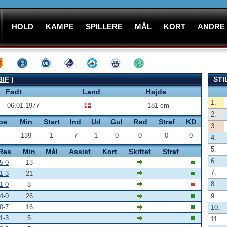
HOLD
KAMPE
SPILLERE
MÅL
KORT
ANDRE
BIF
)
STI
Født
Land
Højde
1.
06.01.1977
181 cm
2.
pe
Min
Start
Ind
Ud
Gul
Rød
Straf
KD
3.
139
1
7
1
0
0
0
0
4.
5.
Res
Min
Mål
Assist
Kort
Skiftet
Straf
6.
5-0
13
7.
1-3
21
8.
1-0
8
4-0
26
9.
0-7
16
10.
1-3
5
11.