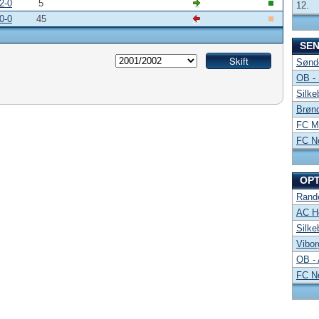
2-0
5
12.
0-0
45
SE
Sønde
OB -
Silke
Brønd
FC Mi
FC No
OP
Rand
AC Ho
Silke
Vibor
OB -
FC No