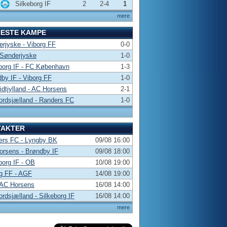
Silkeborg IF
2
2-4
1
mere
NESTE KAMPE
rjyske - Viborg FF
0-0
 Sønderjyske
1-0
borg IF - FC København
1-3
by IF - Viborg FF
1-0
dtjylland - AC Horsens
2-1
rdsjælland - Randers FC
1-0
TAKTER
ers FC - Lyngby BK
09/08 16:00
rsens - Brøndby IF
09/08 18:00
borg IF - OB
10/08 19:00
g FF - AGF
14/08 19:00
 AC Horsens
16/08 14:00
rdsjælland - Silkeborg IF
16/08 14:00
mere