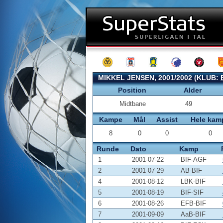
MIKKEL JENSEN, 2001/2002 (KLUB:
Position
Alder
Midtbane
49
Kampe
Mål
Assist
Hele kam
8
0
0
0
Runde
Dato
Kamp
1
2001-07-22
BIF-AGF
2
2001-07-29
AB-BIF
4
2001-08-12
LBK-BIF
5
2001-08-19
BIF-SIF
6
2001-08-26
EFB-BIF
7
2001-09-09
AaB-BIF