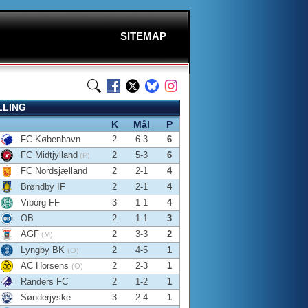
SITEMAP
LLING
K
Mål
P
FC København
2
6-3
6
FC Midtjylland
2
5-3
6
(P)
FC Nordsjælland
2
2-1
4
Brøndby IF
2
2-1
4
Viborg FF
3
1-1
4
OB
2
1-1
3
AGF
2
3-3
2
(M)
Lyngby BK
2
4-5
1
(O)
AC Horsens
2
2-3
1
(O)
Randers FC
2
1-2
1
Sønderjyske
3
2-4
1