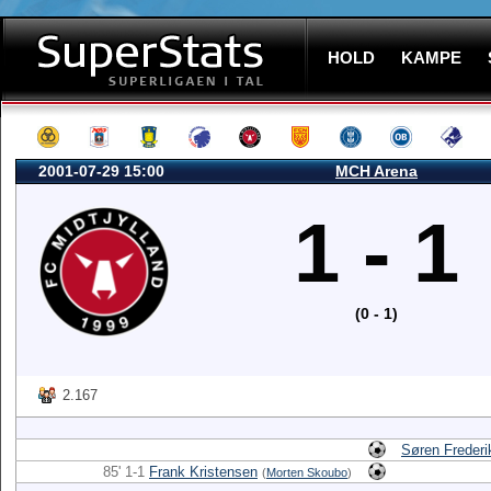
HOLD
KAMPE
2001-07-29 15:00
MCH Arena
1 - 1
(0 - 1)
2.167
Søren Frederi
85' 1-1
Frank Kristensen
(
Morten Skoubo
)