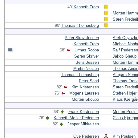
40'
Kenneth From
Morten Hamm
Søren Frederi
90'
Thomas Thomasberg
Peter Skov-Jensen
Arek Onyszk
Kenneth From
Michael Nonb
68'
Urmas Rooba
Ralf Pedersen
Søren Skriver
Jakob Glerup 
Jens Jessen
Morten Hamm
Martin Nielsen
Thomas Andi
Thomas Thomasberg
Asbjørn Senn
Peter Sand
Thomas Fran
82'
Kim Kristensen
Søren Frederi
76'
Mogens Laursen
Steffen Højer
Morten Skoubo
Klaus Kærgår
68'
Frank Kristensen
Morten Pouls
76'
Kenneth Møller Pedersen
Claus Kjærga
82'
Jesper Mikkelsen
Ove Pedersen
Kim Poulsen