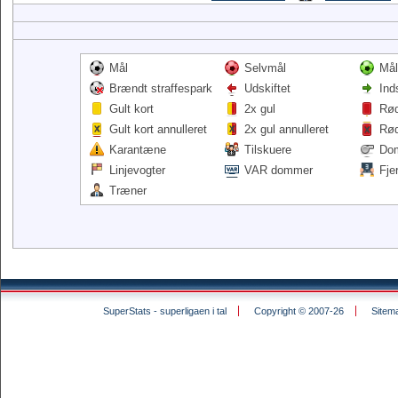
Mål
Selvmål
Mål
Brændt straffespark
Udskiftet
Ind
Gult kort
2x gul
Rød
Gult kort annulleret
2x gul annulleret
Rød
Karantæne
Tilskuere
Do
Linjevogter
VAR dommer
Fje
Træner
SuperStats - superligaen i tal
Copyright © 2007-26
Sitem