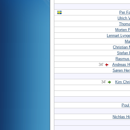
Per F
Ulrich 
Thoma
Morten 
Lennart Lyng
Mar
Christian
Stefan 
Rasmus 
34'
Andreas H
Søren He
34'
Kim Chr
Poul
Nichlas H