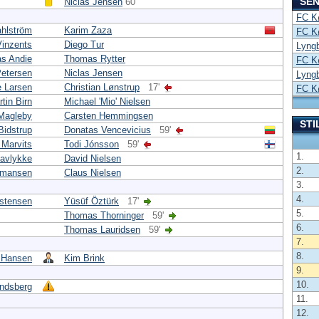
SEN
Niclas Jensen
60'
FC K
ahlström
Karim Zaza
FC K
Vinzents
Diego Tur
Lyng
s Andie
Thomas Rytter
FC K
Petersen
Niclas Jensen
Lyng
e Larsen
Christian Lønstrup
17'
FC K
tin Birn
Michael 'Mio' Nielsen
 Magleby
Carsten Hemmingsen
STI
Bidstrup
Donatas Vencevicius
59'
Marvits
Todi Jónsson
59'
1.
avlykke
David Nielsen
2.
rmansen
Claus Nielsen
3.
4.
istensen
Yüsüf Öztürk
17'
5.
Thomas Thorninger
59'
6.
Thomas Lauridsen
59'
7.
8.
 Hansen
Kim Brink
9.
10.
indsberg
11.
12.