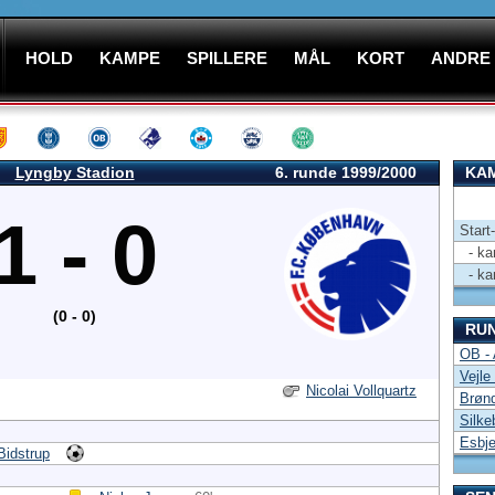
HOLD
KAMPE
SPILLERE
MÅL
KORT
ANDRE
Lyngby Stadion
6. runde 1999/2000
KAM
1 - 0
Start
- kam
- kam
(0 - 0)
RU
OB -
Vejle
Nicolai Vollquartz
Brønd
Silke
Esbje
Bidstrup