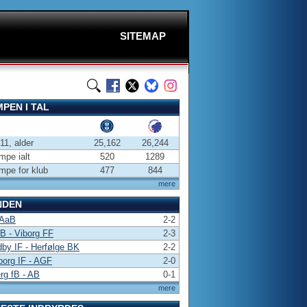
SITEMAP
PEN I TAL
-11, alder
25,162
26,244
pe ialt
520
1289
pe for klub
477
844
mere
NDEN
 AaB
2-2
 B - Viborg FF
2-3
by IF - Herfølge BK
2-2
borg IF - AGF
2-0
rg fB - AB
0-1
mere