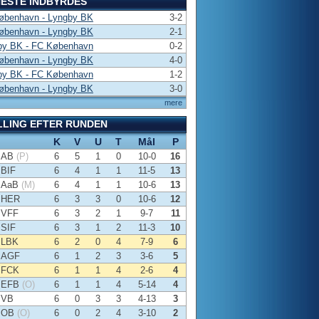
ESTE INDBYRDES
øbenhavn - Lyngby BK
3-2
øbenhavn - Lyngby BK
2-1
by BK - FC København
0-2
øbenhavn - Lyngby BK
4-0
by BK - FC København
1-2
øbenhavn - Lyngby BK
3-0
mere
LLING EFTER RUNDEN
K
V
U
T
Mål
P
AB
(P)
6
5
1
0
10-0
16
BIF
6
4
1
1
11-5
13
AaB
(M)
6
4
1
1
10-6
13
HER
6
3
3
0
10-6
12
VFF
6
3
2
1
9-7
11
SIF
6
3
1
2
11-3
10
LBK
6
2
0
4
7-9
6
AGF
6
1
2
3
3-6
5
FCK
6
1
1
4
2-6
4
EFB
(O)
6
1
1
4
5-14
4
VB
6
0
3
3
4-13
3
OB
(O)
6
0
2
4
3-10
2