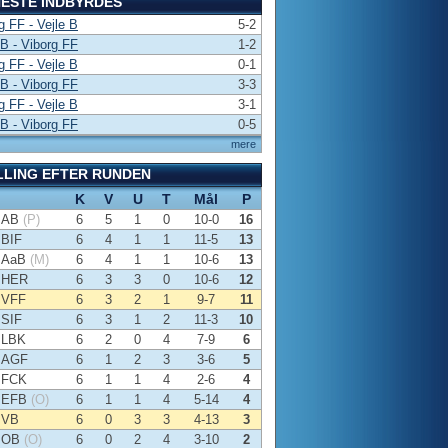
ESTE INDBYRDES
g FF - Vejle B
5-2
 B - Viborg FF
1-2
g FF - Vejle B
0-1
 B - Viborg FF
3-3
g FF - Vejle B
3-1
 B - Viborg FF
0-5
mere
LLING EFTER RUNDEN
K
V
U
T
Mål
P
AB
(P)
6
5
1
0
10-0
16
BIF
6
4
1
1
11-5
13
AaB
(M)
6
4
1
1
10-6
13
HER
6
3
3
0
10-6
12
VFF
6
3
2
1
9-7
11
SIF
6
3
1
2
11-3
10
LBK
6
2
0
4
7-9
6
AGF
6
1
2
3
3-6
5
FCK
6
1
1
4
2-6
4
EFB
(O)
6
1
1
4
5-14
4
VB
6
0
3
3
4-13
3
OB
(O)
6
0
2
4
3-10
2