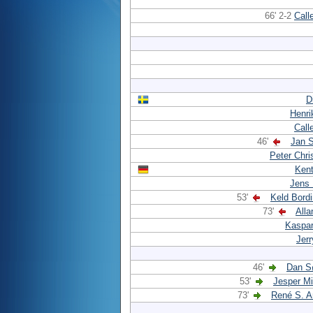
66' 2-2
Call
D
Henri
Call
46'
Jan 
Peter Chri
Kent
Jens
53'
Keld Bord
73'
Alla
Kaspar
Jer
46'
Dan S
53'
Jesper M
73'
René S. A