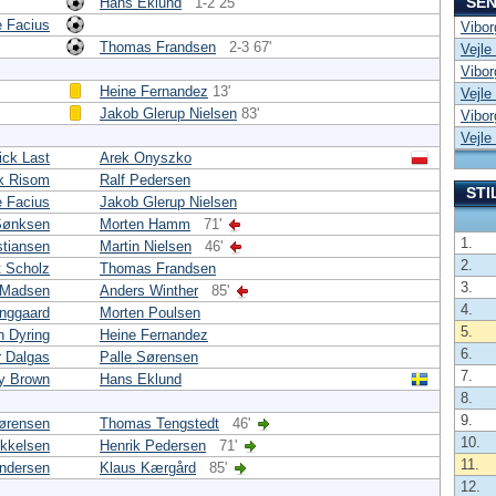
SEN
Hans Eklund
1-2 25'
e Facius
Vibor
Thomas Frandsen
2-3 67'
Vejle
Vibor
Heine Fernandez
13'
Vejle
Jakob Glerup Nielsen
83'
Vibor
Vejle
ick Last
Arek Onyszko
k Risom
Ralf Pedersen
STI
e Facius
Jakob Glerup Nielsen
Sønksen
Morten Hamm
71'
1.
stiansen
Martin Nielsen
46'
2.
 Scholz
Thomas Frandsen
3.
 Madsen
Anders Winther
85'
4.
inggaard
Morten Poulsen
5.
n Dyring
Heine Fernandez
6.
 Dalgas
Palle Sørensen
7.
ry Brown
Hans Eklund
8.
9.
ørensen
Thomas Tengstedt
46'
10.
ikkelsen
Henrik Pedersen
71'
11.
ndersen
Klaus Kærgård
85'
12.