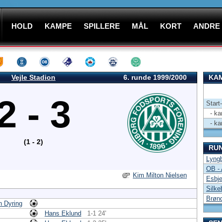
HOLD
KAMPE
SPILLERE
MÅL
KORT
ANDRE
Vejle Stadion
6. runde 1999/2000
KAM
2 - 3
Start
- kam
- kam
(1 - 2)
RU
Lyng
OB -
Kim Milton Nielsen
Esbje
Silke
Brønd
n Dyring
Hans Eklund
1-1 24'