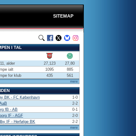
SITEMAP
PEN I TAL
-11, alder
27,123
27,80
pe ialt
1095
885
pe for klub
435
561
mere
NDEN
by BK - FC København
1-0
 AaB
2-2
rg fB - AB
0-1
borg IF - AGF
2-0
by IF - Herfølge BK
2-2
mere