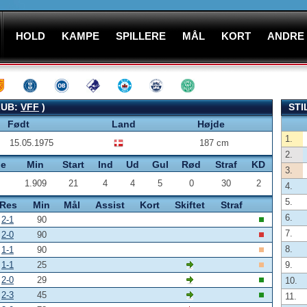
HOLD
KAMPE
SPILLERE
MÅL
KORT
ANDRE
LUB:
VFF
)
STI
Født
Land
Højde
1.
15.05.1975
187 cm
2.
pe
Min
Start
Ind
Ud
Gul
Rød
Straf
KD
3.
1.909
21
4
4
5
0
30
2
4.
5.
Res
Min
Mål
Assist
Kort
Skiftet
Straf
6.
2-1
90
7.
2-0
90
8.
1-1
90
1-1
25
9.
2-0
29
10.
2-3
45
11.