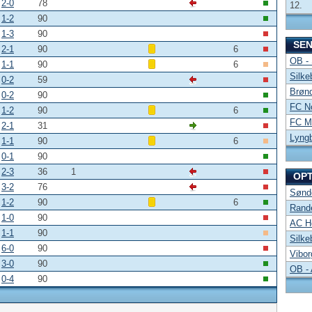
2-0
78
12.
1-2
90
1-3
90
SE
2-1
90
6
OB -
1-1
90
6
Silke
0-2
59
Brønd
0-2
90
FC No
1-2
90
6
FC Mi
2-1
31
Lyng
1-1
90
6
0-1
90
2-3
36
1
OP
3-2
76
Sønde
1-2
90
6
Rand
1-0
90
AC Ho
1-1
90
Silke
6-0
90
Vibor
3-0
90
OB -
0-4
90