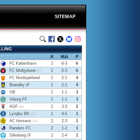
SITEMAP
LLING
K
Mål
P
FC København
2
6-3
6
FC Midtjylland
2
5-3
6
(P)
FC Nordsjælland
2
2-1
4
Brøndby IF
2
2-1
4
OB
2
1-1
3
Viborg FF
2
1-1
3
AGF
2
3-3
2
(M)
Lyngby BK
2
4-5
1
(O)
AC Horsens
2
2-3
1
(O)
Randers FC
2
1-2
1
Silkeborg IF
2
2-4
1