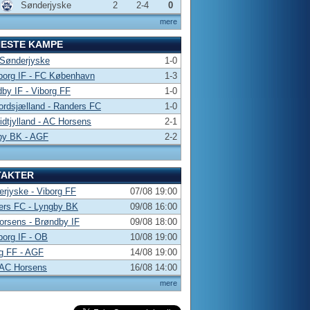
Sønderjyske
2
2-4
0
mere
NESTE KAMPE
 Sønderjyske
1-0
borg IF - FC København
1-3
by IF - Viborg FF
1-0
rdsjælland - Randers FC
1-0
dtjylland - AC Horsens
2-1
by BK - AGF
2-2
TAKTER
rjyske - Viborg FF
07/08 19:00
ers FC - Lyngby BK
09/08 16:00
rsens - Brøndby IF
09/08 18:00
borg IF - OB
10/08 19:00
g FF - AGF
14/08 19:00
 AC Horsens
16/08 14:00
mere