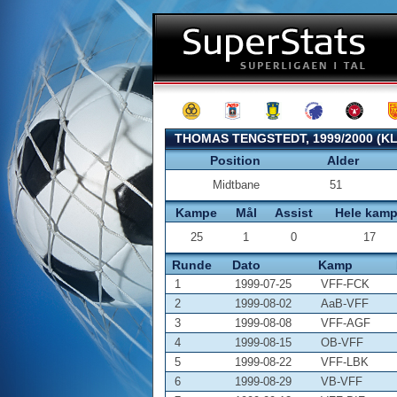
THOMAS TENGSTEDT, 1999/2000 (K
Position
Alder
Midtbane
51
Kampe
Mål
Assist
Hele kam
25
1
0
17
Runde
Dato
Kamp
1
1999-07-25
VFF-FCK
2
1999-08-02
AaB-VFF
3
1999-08-08
VFF-AGF
4
1999-08-15
OB-VFF
5
1999-08-22
VFF-LBK
6
1999-08-29
VB-VFF