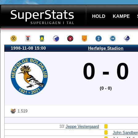
HOLD
KAMPE
1998-11-08 15:00
Herfølge Stadion
0 - 0
(0 - 0)
1.519
33'
Jeppe Vestergaard
John Sandber