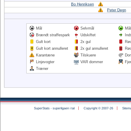
Bo Henriksen
Peter Degn
Mål
Selvmål
Mål
Brændt straffespark
Udskiftet
Ind
Gult kort
2x gul
Rød
Gult kort annulleret
2x gul annulleret
Rød
Karantæne
Tilskuere
Do
Linjevogter
VAR dommer
Fje
Træner
SuperStats - superligaen i tal
Copyright © 2007-26
Sitem