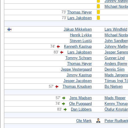
Johnny Mølby
Michael Nonb
73'
Thomas Høyer
73'
Lars Jakobsen
Jákup Mikkelsen
Lars Windfeld
Henrik Lykke
Michael Nonb
Steven Lustü
John Sandber
74'
Kenneth Kastrup
Johnny Mølby
83'
Lars Jakobsen
Jesper Søren
Tommy Schram
Gunner Lind
Thomas Høyer
Anders Bjerre
Jeppe Vestergaard
Dennis Siim
Jimmy Kastrup
Mads Jørgen
Jesper Jacobsen
Tómas Ingi 
57'
Thomas Knudsen
Bo Nielsen
57'
Jens Madsen
Mads Rieper
74'
Ole Puggaard
Kenny Thorup
83'
Dan Lübbers
Ólafur Kristjá
Ole Mørk
Peter Rudbæ