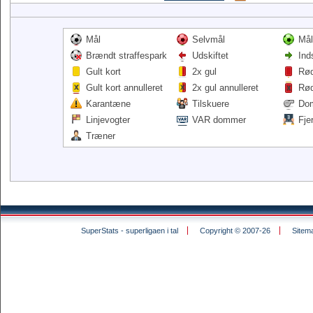
Mål
Selvmål
Mål
Brændt straffespark
Udskiftet
Ind
Gult kort
2x gul
Rød
Gult kort annulleret
2x gul annulleret
Rød
Karantæne
Tilskuere
Do
Linjevogter
VAR dommer
Fje
Træner
SuperStats - superligaen i tal
Copyright © 2007-26
Sitem