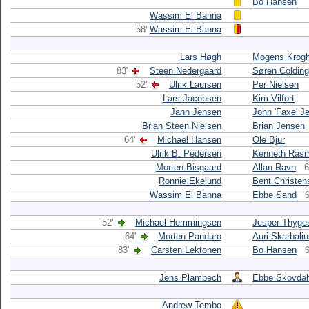
Bo Hansen
Wassim El Banna
58'
Wassim El Banna
Lars Høgh
Mogens Krog
83'
Steen Nedergaard
Søren Colding
52'
Ulrik Laursen
Per Nielsen
Lars Jacobsen
Kim Vilfort
Jann Jensen
John 'Faxe' J
Brian Steen Nielsen
Brian Jensen
64'
Michael Hansen
Ole Bjur
Ulrik B. Pedersen
Kenneth Ras
Morten Bisgaard
Allan Ravn
6
Ronnie Ekelund
Bent Christen
Wassim El Banna
Ebbe Sand
6
52'
Michael Hemmingsen
Jesper Thyge
64'
Morten Panduro
Auri Skarbali
83'
Carsten Lektonen
Bo Hansen
6
Jens Plambech
Ebbe Skovdah
Andrew Tembo