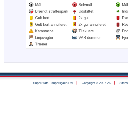
Mål
Selvmål
Mål
Brændt straffespark
Udskiftet
Ind
Gult kort
2x gul
Rød
Gult kort annulleret
2x gul annulleret
Rød
Karantæne
Tilskuere
Do
Linjevogter
VAR dommer
Fje
Træner
SuperStats - superligaen i tal
Copyright © 2007-26
Sitem