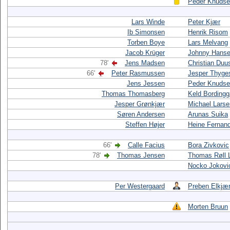
Peder Knuds
Lars Winde
Peter Kjær
Ib Simonsen
Henrik Risom
Torben Boye
Lars Melvang
Jacob Krüger
Johnny Hans
78'
Jens Madsen
Christian Duu
66'
Peter Rasmussen
Jesper Thyge
Jens Jessen
Peder Knuds
Thomas Thomasberg
Keld Bordingg
Jesper Grønkjær
Michael Larse
Søren Andersen
Arunas Suika
Steffen Højer
Heine Fernan
66'
Calle Facius
Bora Zivkovic
78'
Thomas Jensen
Thomas Røll 
Nocko Jokovi
Per Westergaard
Preben Elkjæ
Morten Bruun