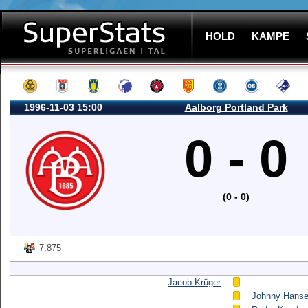
HOLD
KAMPE
1996-11-03 15:00
Aalborg Portland Park
0 - 0
(0 - 0)
7.875
Jacob Krüger
Johnny Hans