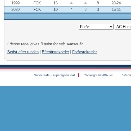
1999
FCK
16
4
4
8
20-24
2020
FCK
10
4
3
3
15-11
I denne tabel gives 3 point for sejr, uanset år.
Bedst efter runden
|
Efterårsrekorder
|
Forårsrekorder
SuperStats - superligaen i tal
Copyright © 2007-26
Sitem