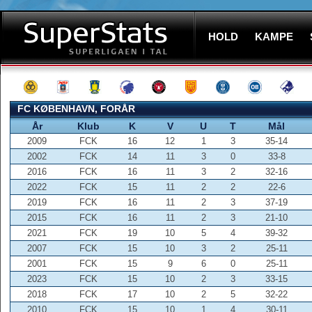
HOLD
KAMPE
FC KØBENHAVN, FORÅR
År
Klub
K
V
U
T
Mål
2009
FCK
16
12
1
3
35-14
2002
FCK
14
11
3
0
33-8
2016
FCK
16
11
3
2
32-16
2022
FCK
15
11
2
2
22-6
2019
FCK
16
11
2
3
37-19
2015
FCK
16
11
2
3
21-10
2021
FCK
19
10
5
4
39-32
2007
FCK
15
10
3
2
25-11
2001
FCK
15
9
6
0
25-11
2023
FCK
15
10
2
3
33-15
2018
FCK
17
10
2
5
32-22
2010
FCK
15
10
1
4
30-11