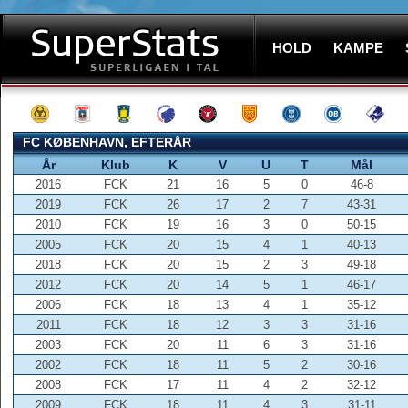
HOLD
KAMPE
FC KØBENHAVN, EFTERÅR
År
Klub
K
V
U
T
Mål
2016
FCK
21
16
5
0
46-8
2019
FCK
26
17
2
7
43-31
2010
FCK
19
16
3
0
50-15
2005
FCK
20
15
4
1
40-13
2018
FCK
20
15
2
3
49-18
2012
FCK
20
14
5
1
46-17
2006
FCK
18
13
4
1
35-12
2011
FCK
18
12
3
3
31-16
2003
FCK
20
11
6
3
31-16
2002
FCK
18
11
5
2
30-16
2008
FCK
17
11
4
2
32-12
2009
FCK
18
11
4
3
31-11