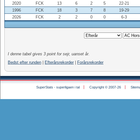
2020
FCK
13
6
2
5
22-21
1996
FCK
18
3
7
8
19-29
2026
FCK
2
2
0
0
6-3
I denne tabel gives 3 point for sejr, uanset år.
Bedst efter runden
|
Efterårsrekorder
|
Forårsrekorder
SuperStats - superligaen i tal
Copyright © 2007-26
Sitem