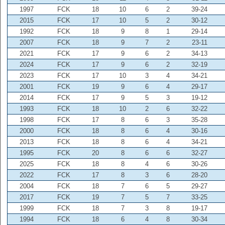
1997
FCK
18
10
6
2
39-24
2015
FCK
17
10
5
2
30-12
1992
FCK
18
9
8
1
29-14
2007
FCK
18
9
7
2
23-11
2021
FCK
17
9
6
2
34-13
2024
FCK
17
9
6
2
32-19
2023
FCK
17
10
3
4
34-21
2001
FCK
19
9
6
4
29-17
2014
FCK
17
9
5
3
19-12
1993
FCK
18
10
2
6
32-22
1998
FCK
17
8
6
3
35-28
2000
FCK
18
8
6
4
30-16
2013
FCK
18
8
6
4
34-21
1995
FCK
20
8
6
6
32-27
2025
FCK
18
8
4
6
30-26
2022
FCK
17
8
3
6
28-20
2004
FCK
18
7
6
5
29-27
2017
FCK
19
7
5
7
33-25
1999
FCK
18
7
3
8
19-17
1994
FCK
18
6
4
8
30-34