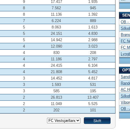
9
17.417
1.935
8
7.562
945
8
11.136
1.392
SE
7
6.224
889
OB -
5
8.063
1.613
Silke
5
24.151
4.830
Brønd
5
14.942
2.988
FC No
4
12.090
3.023
FC Mi
4
830
208
Lyng
4
11.186
2.797
4
24.415
6.104
OP
4
21.808
5.452
Sønde
3
14.452
4.817
Rand
3
1.593
531
AC Ho
3
585
195
Silke
2
26.813
13.407
Vibor
2
11.049
5.525
OB -
2
202
101