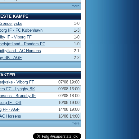
mere
NESTE KAMPE
 Sønderjyske
1-0
borg IF - FC København
1-3
by IF - Viborg FF
1-0
rdsjælland - Randers FC
1-0
dtjylland - AC Horsens
2-1
by BK - AGF
2-2
TAKTER
rjyske - Viborg FF
07/08 19:00
ers FC - Lyngby BK
09/08 16:00
rsens - Brøndby IF
09/08 18:00
borg IF - OB
10/08 19:00
g FF - AGF
14/08 19:00
 AC Horsens
16/08 14:00
mere