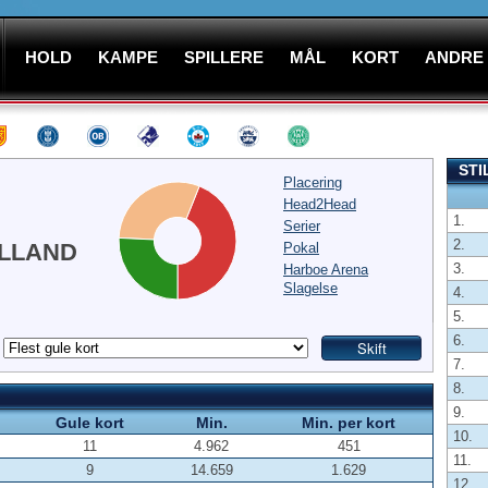
HOLD
KAMPE
SPILLERE
MÅL
KORT
ANDRE
STI
Placering
Head2Head
1.
Serier
2.
LLAND
Pokal
3.
Harboe Arena
Slagelse
4.
5.
6.
7.
8.
9.
Gule kort
Min.
Min. per kort
10.
11
4.962
451
11.
9
14.659
1.629
12.