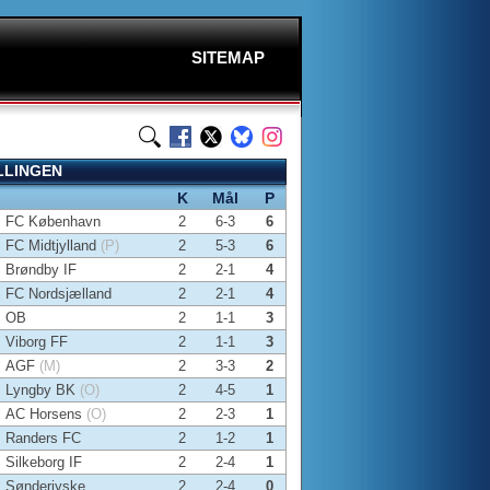
SITEMAP
LLINGEN
K
Mål
P
FC København
2
6-3
6
FC Midtjylland
(P)
2
5-3
6
Brøndby IF
2
2-1
4
FC Nordsjælland
2
2-1
4
OB
2
1-1
3
Viborg FF
2
1-1
3
AGF
(M)
2
3-3
2
Lyngby BK
(O)
2
4-5
1
AC Horsens
(O)
2
2-3
1
Randers FC
2
1-2
1
Silkeborg IF
2
2-4
1
Sønderjyske
2
2-4
0