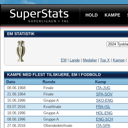
HOLD
KAMPE
EM STATISTIK
EM
|
Lande
|
Medaljer
|
Top X
|
Kampe
|
KAMPE MED FLEST TILSKUERE, EM I FODBOLD
Dato
Runde
Kamp
08.06.1968
Finale
ITA-JUG
21.06.1964
Finale
SPA-SOV
15.06.1996
Gruppe A
SKO-ENG
03.07.2016
Kvartfinale
FRA-ISL
18.06.1996
Gruppe A
HOL-ENG
08.06.1996
Gruppe A
ENG-SCH
27.06.2016
Ottendedelsfinale
ITA-SPA