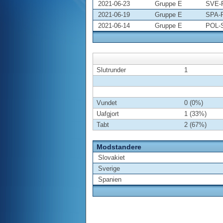
2021-06-23
Gruppe E
SVE-
2021-06-19
Gruppe E
SPA-
2021-06-14
Gruppe E
POL-
Slutrunder
1
Vundet
0 (0%)
Uafgjort
1 (33%)
Tabt
2 (67%)
Modstandere
Slovakiet
Sverige
Spanien