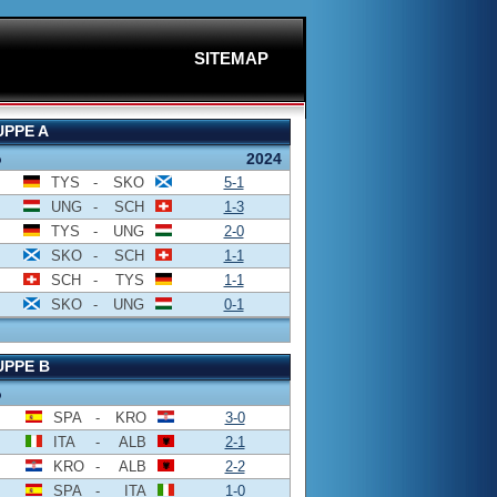
SITEMAP
PPE A
o
2024
TYS
-
SKO
5-1
UNG
-
SCH
1-3
TYS
-
UNG
2-0
SKO
-
SCH
1-1
SCH
-
TYS
1-1
SKO
-
UNG
0-1
PPE B
o
SPA
-
KRO
3-0
ITA
-
ALB
2-1
KRO
-
ALB
2-2
SPA
-
ITA
1-0