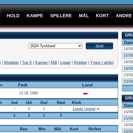
HOLD
KAMPE
SPILLERE
MÅL
KORT
ANDRE
GRU
Dat
14/06
15/06
19/06
e
|
Medaljer
|
Top X
|
Kampe
|
Mål
|
Ligaer
|
Klubber
|
Yngst / ældst
19/06
23/06
23/06
er
Født
Land
13.06.1990
GRU
t
Ind
Ud
Gul
Rød
Klub
Dat
0
3
1
0
Leeds United
15/06
0
3
1
0
15/06
19/06
p
Res
Min
Mål
Kort
Skiftet
20/06