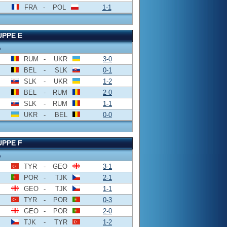
FRA
-
POL
1-1
PPE E
o
RUM
-
UKR
3-0
BEL
-
SLK
0-1
SLK
-
UKR
1-2
BEL
-
RUM
2-0
SLK
-
RUM
1-1
UKR
-
BEL
0-0
PPE F
o
TYR
-
GEO
3-1
POR
-
TJK
2-1
GEO
-
TJK
1-1
TYR
-
POR
0-3
GEO
-
POR
2-0
TJK
-
TYR
1-2