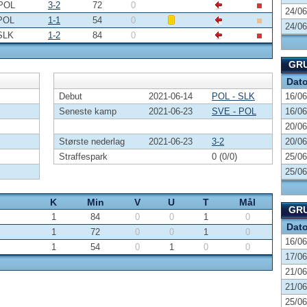
POL
3-2
72
0
24/06
POL
1-1
54
0
24/06
SLK
1-2
84
0
GRU
Dat
Debut
2021-06-14
POL - SLK
16/06
Seneste kamp
2021-06-23
SVE - POL
16/06
20/06
Største nederlag
2021-06-23
3-2
20/06
Straffespark
0 (0/0)
25/06
25/06
K
Min
V
U
T
Mål
GRU
1
84
0
0
1
0
Dat
1
72
0
0
1
0
16/06
1
54
0
1
0
0
17/06
21/06
21/06
25/06