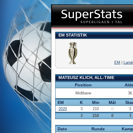
EM STATISTIK
EM
|
Land
MATEUSZ KLICH, ALL-TIME
Position
Ald
Midtbane
36
EM
K
Min
Mål
Star
2020
3
210
0
3
3
210
0
3
Dato
Runde
Kam