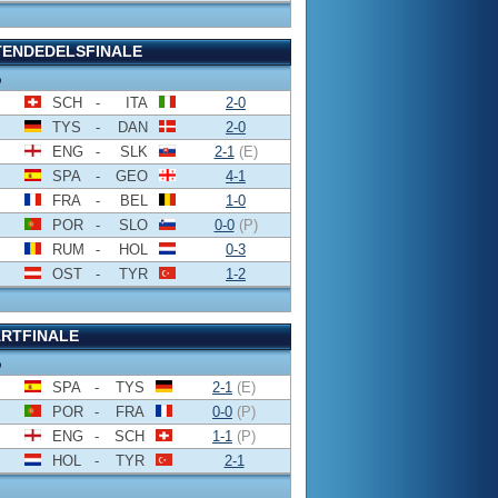
TENDEDELSFINALE
o
SCH
-
ITA
2-0
TYS
-
DAN
2-0
ENG
-
SLK
2-1
(E)
SPA
-
GEO
4-1
FRA
-
BEL
1-0
POR
-
SLO
0-0
(P)
RUM
-
HOL
0-3
OST
-
TYR
1-2
RTFINALE
o
SPA
-
TYS
2-1
(E)
POR
-
FRA
0-0
(P)
ENG
-
SCH
1-1
(P)
HOL
-
TYR
2-1