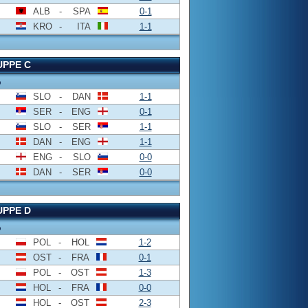
ALB
-
SPA
0-1
KRO
-
ITA
1-1
PPE C
o
SLO
-
DAN
1-1
SER
-
ENG
0-1
SLO
-
SER
1-1
DAN
-
ENG
1-1
ENG
-
SLO
0-0
DAN
-
SER
0-0
PPE D
o
POL
-
HOL
1-2
OST
-
FRA
0-1
POL
-
OST
1-3
HOL
-
FRA
0-0
HOL
-
OST
2-3