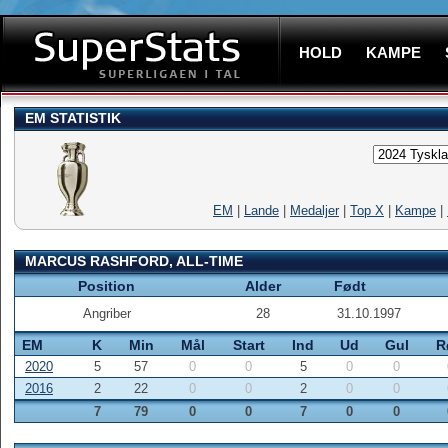
HOLD
KAMPE
EM STATISTIK
EM
|
Lande
|
Medaljer
|
Top X
|
Kampe
|
MARCUS RASHFORD, ALL-TIME
Position
Alder
Født
Angriber
28
31.10.1997
EM
K
Min
Mål
Start
Ind
Ud
Gul
R
2020
5
57
0
0
5
0
0
2016
2
22
0
0
2
0
0
7
79
0
0
7
0
0