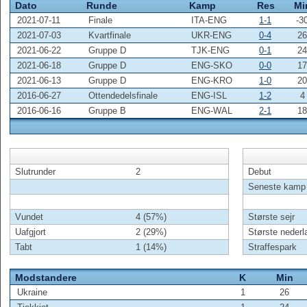
Dato
Runde
Kamp
Res
Mi
2021-07-11
Finale
ITA-ENG
1-1
-3
2021-07-03
Kvartfinale
UKR-ENG
0-4
26
2021-06-22
Gruppe D
TJK-ENG
0-1
24
2021-06-18
Gruppe D
ENG-SKO
0-0
17
2021-06-13
Gruppe D
ENG-KRO
1-0
20
2016-06-27
Ottendedelsfinale
ENG-ISL
1-2
4
2016-06-16
Gruppe B
ENG-WAL
2-1
18
Slutrunder
2
Debut
Seneste kamp
Vundet
4 (57%)
Største sejr
Uafgjort
2 (29%)
Største nederl
Tabt
1 (14%)
Straffespark
Modstandere
K
Min
Ukraine
1
26