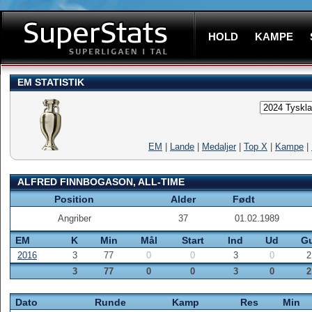
HOLD
KAMPE
EM STATISTIK
EM
|
Lande
|
Medaljer
|
Top X
|
Kampe
|
ALFRED FINNBOGASON, ALL-TIME
Position
Alder
Født
Angriber
37
01.02.1989
EM
K
Min
Mål
Start
Ind
Ud
Gu
2016
3
77
0
0
3
0
2
3
77
0
0
3
0
2
Dato
Runde
Kamp
Res
Min