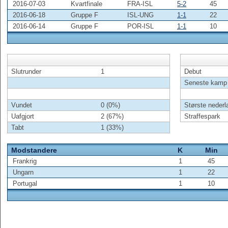
2016-07-03
Kvartfinale
FRA-ISL
5-2
45
2016-06-18
Gruppe F
ISL-UNG
1-1
22
2016-06-14
Gruppe F
POR-ISL
1-1
10
Slutrunder
1
Debut
Seneste kamp
Vundet
0 (0%)
Største nederl
Uafgjort
2 (67%)
Straffespark
Tabt
1 (33%)
Modstandere
K
Min
Frankrig
1
45
Ungarn
1
22
Portugal
1
10