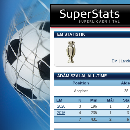
EM STATISTIK
EM
|
Land
ÁDÁM SZALAI, ALL-TIME
Position
Alde
Angriber
38
EM
K
Min
Mål
Sta
2020
3
196
1
3
2016
4
235
1
3
7
431
2
6