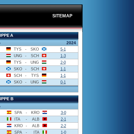
SITEMAP
PPE A
o
2024
TYS
-
SKO
5-1
UNG
-
SCH
1-3
TYS
-
UNG
2-0
SKO
-
SCH
1-1
SCH
-
TYS
1-1
SKO
-
UNG
0-1
PPE B
o
SPA
-
KRO
3-0
ITA
-
ALB
2-1
KRO
-
ALB
2-2
SPA
-
ITA
1-0