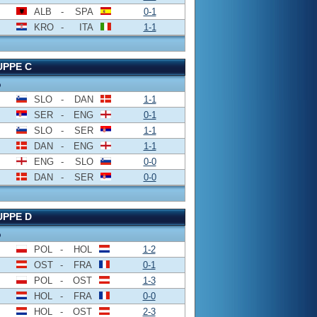
ALB
-
SPA
0-1
KRO
-
ITA
1-1
PPE C
o
SLO
-
DAN
1-1
SER
-
ENG
0-1
SLO
-
SER
1-1
DAN
-
ENG
1-1
ENG
-
SLO
0-0
DAN
-
SER
0-0
PPE D
o
POL
-
HOL
1-2
OST
-
FRA
0-1
POL
-
OST
1-3
HOL
-
FRA
0-0
HOL
-
OST
2-3