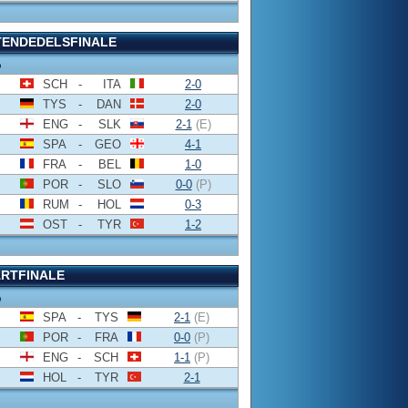
TENDEDELSFINALE
o
SCH
-
ITA
2-0
TYS
-
DAN
2-0
ENG
-
SLK
2-1
(E)
SPA
-
GEO
4-1
FRA
-
BEL
1-0
POR
-
SLO
0-0
(P)
RUM
-
HOL
0-3
OST
-
TYR
1-2
RTFINALE
o
SPA
-
TYS
2-1
(E)
POR
-
FRA
0-0
(P)
ENG
-
SCH
1-1
(P)
HOL
-
TYR
2-1