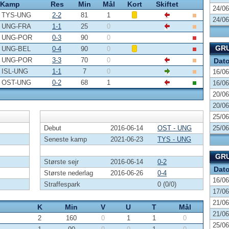
Kamp
Res
Min
Mål
Kort
Skiftet
24/06
TYS-UNG
2-2
81
1
24/06
UNG-FRA
1-1
25
0
UNG-POR
0-3
90
0
GRU
UNG-BEL
0-4
90
0
UNG-POR
3-3
70
0
Dat
ISL-UNG
1-1
7
0
16/06
OST-UNG
0-2
68
1
16/06
20/06
20/06
25/06
Debut
2016-06-14
OST - UNG
25/06
Seneste kamp
2021-06-23
TYS - UNG
GRU
Største sejr
2016-06-14
0-2
Dat
Største nederlag
2016-06-26
0-4
16/06
Straffespark
0 (0/0)
17/06
21/06
K
Min
V
U
T
Mål
21/06
2
160
0
1
1
0
25/06