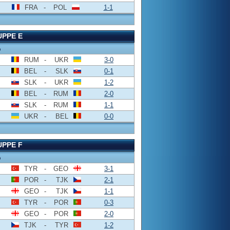
FRA
-
POL
1-1
PPE E
o
RUM
-
UKR
3-0
BEL
-
SLK
0-1
SLK
-
UKR
1-2
BEL
-
RUM
2-0
SLK
-
RUM
1-1
UKR
-
BEL
0-0
PPE F
o
TYR
-
GEO
3-1
POR
-
TJK
2-1
GEO
-
TJK
1-1
TYR
-
POR
0-3
GEO
-
POR
2-0
TJK
-
TYR
1-2