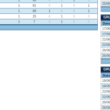
1
90
0
0
1
0
25/06
1
81
0
1
0
1
1
68
1
0
0
1
1
25
0
1
0
0
GRU
1
7
0
1
0
0
Dat
17/06
17/06
21/06
22/06
26/06
26/06
GRU
Dat
18/06
18/06
22/06
22/06
26/06
26/06