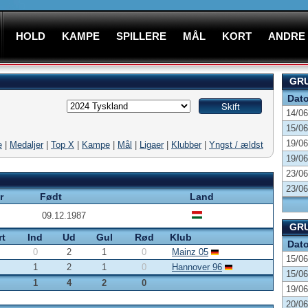
HOLD
KAMPE
SPILLERE
MÅL
KORT
ANDRE
GRU
Dat
14/06
15/06
19/06
e
|
Medaljer
|
Top X
|
Kampe
|
Mål
|
Ligaer
|
Klubber
|
Yngst / ældst
19/06
23/06
23/06
r
Født
Land
09.12.1987
GRU
rt
Ind
Ud
Gul
Rød
Klub
Dat
0
2
1
0
Mainz 05
15/06
1
2
1
0
Hannover 96
15/06
1
4
2
0
19/06
20/06