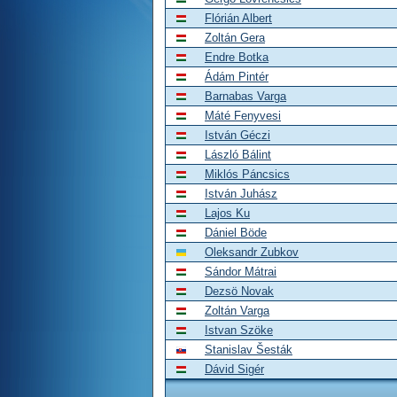
Flórián Albert
Zoltán Gera
Endre Botka
Ádám Pintér
Barnabas Varga
Máté Fenyvesi
István Géczi
László Bálint
Miklós Páncsics
István Juhász
Lajos Ku
Dániel Böde
Oleksandr Zubkov
Sándor Mátrai
Dezsö Novak
Zoltán Varga
Istvan Szöke
Stanislav Šesták
Dávid Sigér