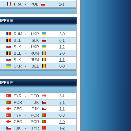
FRA
-
POL
1-1
PPE E
o
RUM
-
UKR
3-0
BEL
-
SLK
0-1
SLK
-
UKR
1-2
BEL
-
RUM
2-0
SLK
-
RUM
1-1
UKR
-
BEL
0-0
PPE F
o
TYR
-
GEO
3-1
POR
-
TJK
2-1
GEO
-
TJK
1-1
TYR
-
POR
0-3
GEO
-
POR
2-0
TJK
-
TYR
1-2