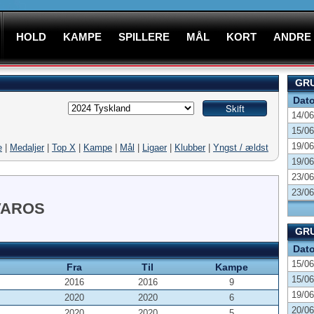
HOLD
KAMPE
SPILLERE
MÅL
KORT
ANDRE
GRU
Dat
14/06
15/06
19/06
e
|
Medaljer
|
Top X
|
Kampe
|
Mål
|
Ligaer
|
Klubber
|
Yngst / ældst
19/06
23/06
23/06
VAROS
GRU
Dat
15/06
Fra
Til
Kampe
15/06
2016
2016
9
19/06
2020
2020
6
20/06
2020
2020
5