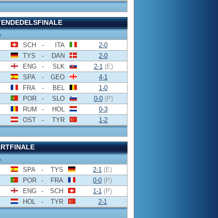
TENDEDELSFINALE
o
SCH
-
ITA
2-0
TYS
-
DAN
2-0
ENG
-
SLK
2-1
(E)
SPA
-
GEO
4-1
FRA
-
BEL
1-0
POR
-
SLO
0-0
(P)
RUM
-
HOL
0-3
OST
-
TYR
1-2
RTFINALE
o
SPA
-
TYS
2-1
(E)
POR
-
FRA
0-0
(P)
ENG
-
SCH
1-1
(P)
HOL
-
TYR
2-1