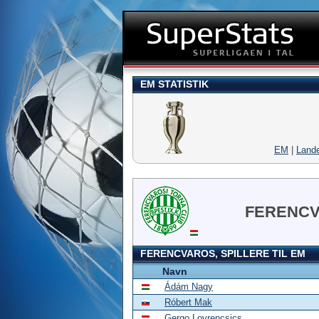
EM STATISTIK
EM
|
Land
FERENC
FERENCVAROS, SPILLERE TIL EM
Navn
Ádám Nagy
Róbert Mak
Gergo Lovrencsics