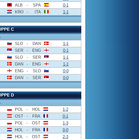
ALB
-
SPA
0-1
KRO
-
ITA
1-1
PPE C
o
SLO
-
DAN
1-1
SER
-
ENG
0-1
SLO
-
SER
1-1
DAN
-
ENG
1-1
ENG
-
SLO
0-0
DAN
-
SER
0-0
PPE D
o
POL
-
HOL
1-2
OST
-
FRA
0-1
POL
-
OST
1-3
HOL
-
FRA
0-0
HOL
-
OST
2-3