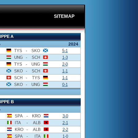
SITEMAP
PPE A
o
2024
TYS
-
SKO
5-1
UNG
-
SCH
1-3
TYS
-
UNG
2-0
SKO
-
SCH
1-1
SCH
-
TYS
1-1
SKO
-
UNG
0-1
PPE B
o
SPA
-
KRO
3-0
ITA
-
ALB
2-1
KRO
-
ALB
2-2
SPA
-
ITA
1-0