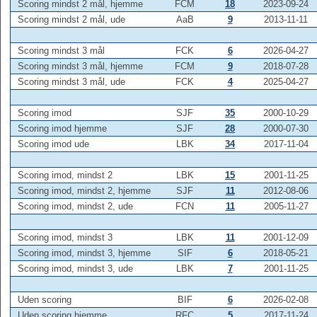
Scoring mindst 2 mål, hjemme
FCM
18
2023-09-24
Scoring mindst 2 mål, ude
AaB
9
2013-11-11
Scoring mindst 3 mål
FCK
6
2026-04-27
Scoring mindst 3 mål, hjemme
FCM
9
2018-07-28
Scoring mindst 3 mål, ude
FCK
4
2025-04-27
Scoring imod
SJF
35
2000-10-29
Scoring imod hjemme
SJF
28
2000-07-30
Scoring imod ude
LBK
34
2017-11-04
Scoring imod, mindst 2
LBK
15
2001-11-25
Scoring imod, mindst 2, hjemme
SJF
11
2012-08-06
Scoring imod, mindst 2, ude
FCN
11
2005-11-27
Scoring imod, mindst 3
LBK
11
2001-12-09
Scoring imod, mindst 3, hjemme
SIF
6
2018-05-21
Scoring imod, mindst 3, ude
LBK
7
2001-11-25
Uden scoring
BIF
6
2026-02-08
Uden scoring hjemme
RFC
5
2017-11-24