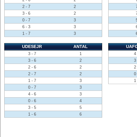
2 - 7
2
3 - 6
2
0 - 7
3
6 - 3
3
1 - 7
3
UDESEJR
ANTAL
UAF
3 - 7
1
4 
3 - 6
2
3 
2 - 6
2
2 
2 - 7
2
0 
1 - 7
3
1 
0 - 7
3
4 - 6
3
0 - 6
4
3 - 5
5
1 - 6
6