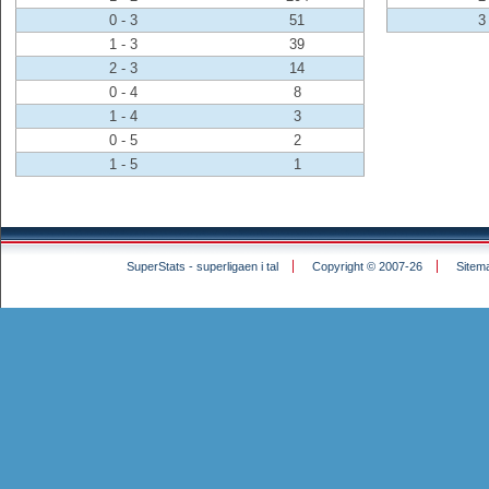
0 - 3
51
3 
1 - 3
39
2 - 3
14
0 - 4
8
1 - 4
3
0 - 5
2
1 - 5
1
SuperStats - superligaen i tal
Copyright © 2007-26
Sitem