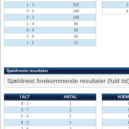
1 - 3
220
3 
0 - 3
149
4 
2 - 3
148
1 - 4
84
0 - 4
82
2 - 4
56
1 - 5
21
Sjældneste resultater
Sjældnest forekommende resultater (fuld tid)
I ALT
ANTAL
HJEM
8 - 1
1
3 - 7
1
5 - 4
1
8 - 2
1
2 - 6
2