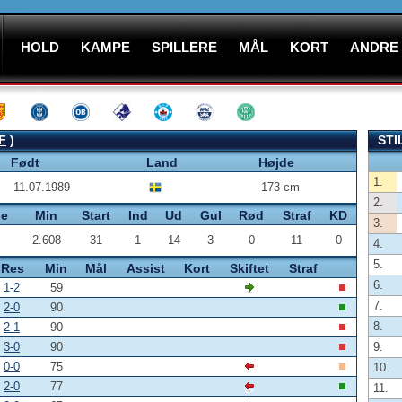
HOLD
KAMPE
SPILLERE
MÅL
KORT
ANDRE
F
)
STI
Født
Land
Højde
1.
11.07.1989
173 cm
2.
pe
Min
Start
Ind
Ud
Gul
Rød
Straf
KD
3.
2.608
31
1
14
3
0
11
0
4.
5.
Res
Min
Mål
Assist
Kort
Skiftet
Straf
6.
1-2
59
7.
2-0
90
8.
2-1
90
3-0
90
9.
0-0
75
10.
2-0
77
11.