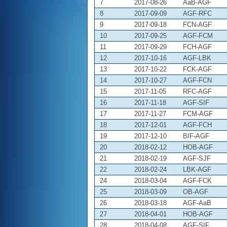
7
2017-08-26
AaB-AGF
8
2017-09-09
AGF-RFC
9
2017-09-18
FCN-AGF
10
2017-09-25
AGF-FCM
11
2017-09-29
FCH-AGF
12
2017-10-16
AGF-LBK
13
2017-10-22
FCK-AGF
14
2017-10-27
AGF-FCN
15
2017-11-05
RFC-AGF
16
2017-11-18
AGF-SIF
17
2017-11-27
FCM-AGF
18
2017-12-01
AGF-FCH
19
2017-12-10
BIF-AGF
20
2018-02-12
HOB-AGF
21
2018-02-19
AGF-SJF
22
2018-02-24
LBK-AGF
24
2018-03-04
AGF-FCK
25
2018-03-09
OB-AGF
26
2018-03-18
AGF-AaB
27
2018-04-01
HOB-AGF
28
2018-04-08
AGF-SIF