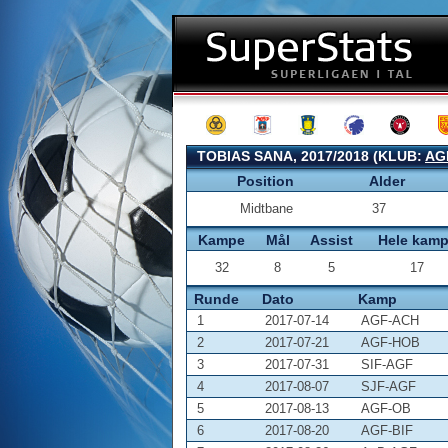
TOBIAS SANA, 2017/2018 (KLUB:
AG
Position
Alder
Midtbane
37
Kampe
Mål
Assist
Hele kam
32
8
5
17
Runde
Dato
Kamp
1
2017-07-14
AGF-ACH
2
2017-07-21
AGF-HOB
3
2017-07-31
SIF-AGF
4
2017-08-07
SJF-AGF
5
2017-08-13
AGF-OB
6
2017-08-20
AGF-BIF