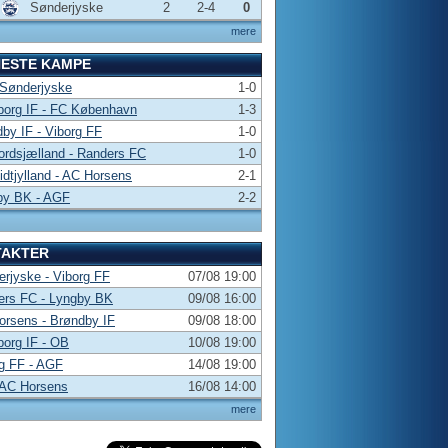
Sønderjyske
2
2-4
0
mere
NESTE KAMPE
 Sønderjyske
1-0
borg IF - FC København
1-3
by IF - Viborg FF
1-0
rdsjælland - Randers FC
1-0
dtjylland - AC Horsens
2-1
by BK - AGF
2-2
TAKTER
rjyske - Viborg FF
07/08 19:00
ers FC - Lyngby BK
09/08 16:00
rsens - Brøndby IF
09/08 18:00
borg IF - OB
10/08 19:00
g FF - AGF
14/08 19:00
 AC Horsens
16/08 14:00
mere