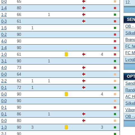
0-0
65
12.
1-4
80
1-2
66
1
SE
0-3
61
OB -
1-5
90
1
Silke
0-2
90
Brønd
4-0
90
FC No
1-4
90
FC Mi
1-0
61
4
Lyng
3-1
90
1
4-0
73
0-0
64
OP
2-2
82
1
1
Sønde
0-1
72
1
Rand
0-0
90
4
AC Ho
0-0
90
Silke
0-1
90
Vibor
0-1
86
1
OB -
0-0
80
1-3
90
3
3
2-1
90