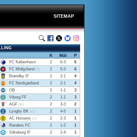
SITEMAP
LLING
K
Mål
P
FC København
2
6-3
6
FC Midtjylland
2
5-3
6
(P)
Brøndby IF
2
2-1
4
FC Nordsjælland
2
2-1
4
OB
2
1-1
3
Viborg FF
2
1-1
3
AGF
2
3-3
2
(M)
Lyngby BK
2
4-5
1
(O)
AC Horsens
2
2-3
1
(O)
Randers FC
2
1-2
1
Silkeborg IF
2
2-4
1