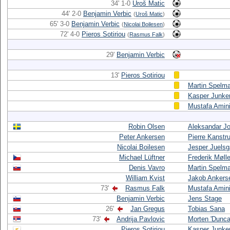
34' 1-0
Uroš Matic
44' 2-0
Benjamin Verbic
(
Uroš Matic
)
65' 3-0
Benjamin Verbic
(
Nicolai Boilesen
)
72' 4-0
Pieros Sotiriou
(
Rasmus Falk
)
29'
Benjamin Verbic
13'
Pieros Sotiriou
Martin Spelm
Kasper Junke
Mustafa Amin
Robin Olsen
Aleksandar J
Peter Ankersen
Pierre Kanstr
Nicolai Boilesen
Jesper Juelsg
Michael Lüftner
Frederik Mølle
Denis Vavro
Martin Spelm
William Kvist
Jakob Ankers
73'
Rasmus Falk
Mustafa Amin
Benjamin Verbic
Jens Stage
26'
Jan Gregus
Tobias Sana
73'
Andrija Pavlovic
Morten 'Dunc
Pieros Sotiriou
Kasper Junke