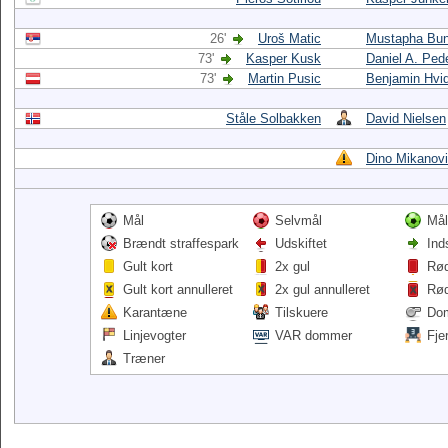
26'
Uroš Matic
Mustapha Bu
73'
Kasper Kusk
Daniel A. Ped
73'
Martin Pusic
Benjamin Hvid
Ståle Solbakken
David Nielsen
Dino Mikanov
Mål
Selvmål
Mål
Brændt straffespark
Udskiftet
Ind
Gult kort
2x gul
Rød
Gult kort annulleret
2x gul annulleret
Rød
Karantæne
Tilskuere
Do
Linjevogter
VAR dommer
Fje
Træner