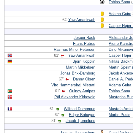
Tobias Sana
(
Adama Guira
64'
Yaw Amankwah
Casper Højer 
Jesper Rask
Aleksandar J
Frans Putros
Pierre Kanstr
Rasmus Minor Petersen
Dino Mikanov
81'
Yaw Amankwah
Casper Højer 
Björn Kopplin
Niklas Backm
Martin Mikkelsen
Martin Spelm
Jonas Brix-Damborg
Jakob Ankers
67'
Danny Olsen
Daniel A. Ped
Vito Hammershøj Mistrati
Adama Guira
61'
Quincy Antipas
Tobias Sana
Pål Alexander Kirkevold
Mustapha Bu
61'
Wilfried Domoraud
Mustafa Amin
67'
Edgar Babayan
Martin Pusic
81'
Jacob Tjørnelund
Thomas Thomasberg
David Nielsen