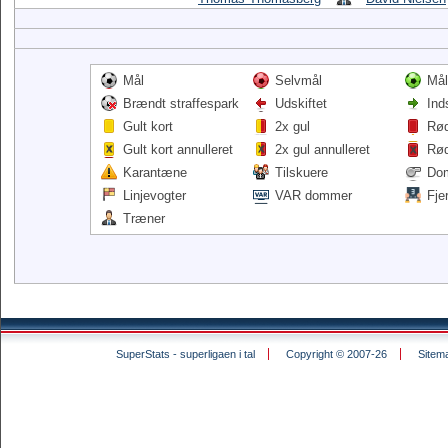
Mål
Selvmål
Mål
Brændt straffespark
Udskiftet
Ind
Gult kort
2x gul
Rød
Gult kort annulleret
2x gul annulleret
Rød
Karantæne
Tilskuere
Do
Linjevogter
VAR dommer
Fje
Træner
SuperStats - superligaen i tal
Copyright © 2007-26
Sitem