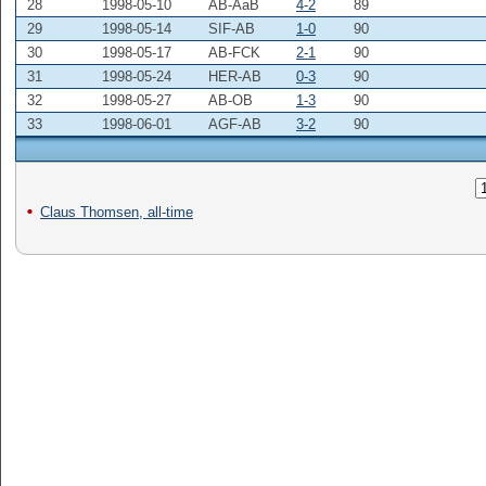
28
1998-05-10
AB-AaB
4-2
89
29
1998-05-14
SIF-AB
1-0
90
30
1998-05-17
AB-FCK
2-1
90
31
1998-05-24
HER-AB
0-3
90
32
1998-05-27
AB-OB
1-3
90
33
1998-06-01
AGF-AB
3-2
90
Claus Thomsen, all-time