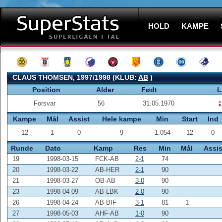
HOLD
KAMPE
CLAUS THOMSEN, 1997/1998 (KLUB:
AB
)
Position
Alder
Født
L
Forsvar
56
31.05.1970
Kampe
Mål
Assist
Hele kampe
Min
Start
Ind
12
1
0
9
1.054
12
0
Runde
Dato
Kamp
Res
Min
Mål
Assis
19
1998-03-15
FCK-AB
2-1
74
20
1998-03-22
AB-HER
2-1
90
21
1998-03-27
OB-AB
3-0
90
23
1998-04-09
AB-LBK
2-0
90
26
1998-04-24
AB-BIF
3-1
81
1
27
1998-05-03
AHF-AB
1-0
90