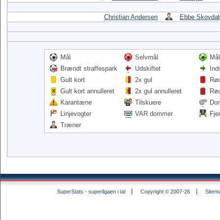
Christian Andersen
Ebbe Skovdah
Mål
Selvmål
Mål
Brændt straffespark
Udskiftet
Ind
Gult kort
2x gul
Rød
Gult kort annulleret
2x gul annulleret
Rød
Karantæne
Tilskuere
Do
Linjevogter
VAR dommer
Fje
Træner
SuperStats - superligaen i tal
Copyright © 2007-26
Sitem