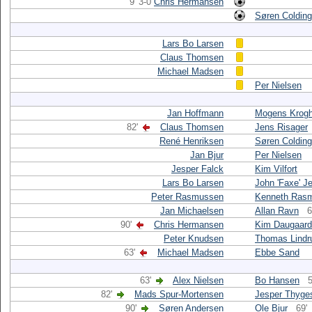
9' 3-0
Chris Hermansen
Søren Colding
Lars Bo Larsen
Claus Thomsen
Michael Madsen
Per Nielsen
Jan Hoffmann
Mogens Krog
82'
Claus Thomsen
Jens Risager
René Henriksen
Søren Colding
Jan Bjur
Per Nielsen
Jesper Falck
Kim Vilfort
Lars Bo Larsen
John 'Faxe' J
Peter Rasmussen
Kenneth Ras
Jan Michaelsen
Allan Ravn
6
90'
Chris Hermansen
Kim Daugaard
Peter Knudsen
Thomas Lindr
63'
Michael Madsen
Ebbe Sand
63'
Alex Nielsen
Bo Hansen
5
82'
Mads Spur-Mortensen
Jesper Thyge
90'
Søren Andersen
Ole Bjur
69'