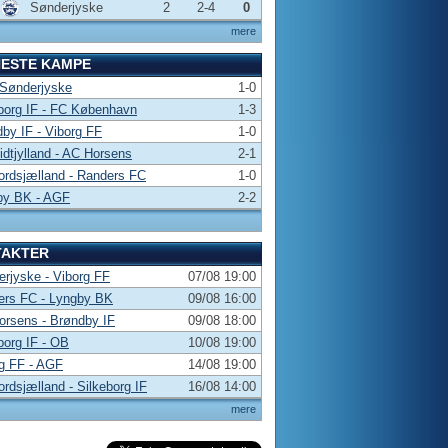
Sønderjyske
2
2-4
0
mere
NESTE KAMPE
 Sønderjyske
1-0
borg IF - FC København
1-3
by IF - Viborg FF
1-0
dtjylland - AC Horsens
2-1
rdsjælland - Randers FC
1-0
by BK - AGF
2-2
TAKTER
rjyske - Viborg FF
07/08 19:00
ers FC - Lyngby BK
09/08 16:00
rsens - Brøndby IF
09/08 18:00
borg IF - OB
10/08 19:00
g FF - AGF
14/08 19:00
rdsjælland - Silkeborg IF
16/08 14:00
mere