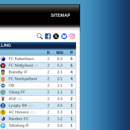
SITEMAP
LLING
K
Mål
P
FC København
2
6-3
6
FC Midtjylland
2
5-3
6
(P)
Brøndby IF
2
2-1
4
FC Nordsjælland
2
2-1
4
OB
2
1-1
3
Viborg FF
2
1-1
3
AGF
2
3-3
2
(M)
Lyngby BK
2
4-5
1
(O)
AC Horsens
2
2-3
1
(O)
Randers FC
2
1-2
1
Silkeborg IF
2
2-4
1