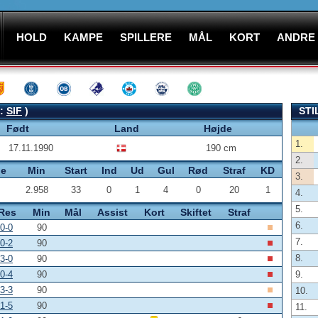
HOLD
KAMPE
SPILLERE
MÅL
KORT
ANDRE
B:
SIF
)
STI
Født
Land
Højde
1.
17.11.1990
190 cm
2.
pe
Min
Start
Ind
Ud
Gul
Rød
Straf
KD
3.
2.958
33
0
1
4
0
20
1
4.
5.
Res
Min
Mål
Assist
Kort
Skiftet
Straf
6.
0-0
90
7.
0-2
90
8.
3-0
90
0-4
90
9.
3-3
90
10.
1-5
90
11.