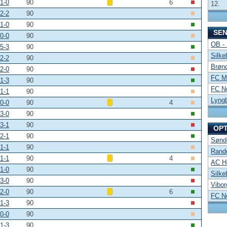
1-0
90
6
12.
2-2
90
1-0
90
SE
0-0
90
OB -
5-3
90
Silke
2-2
90
Brønd
2-0
90
FC Mi
1-3
90
FC No
1-1
90
Lyng
0-0
90
4
3-0
90
3-1
90
OP
2-1
90
Sønde
1-1
90
Rand
1-1
90
4
AC Ho
1-0
90
Silke
3-0
90
Vibor
2-0
90
6
FC No
1-3
90
0-0
90
1-3
90