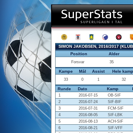
SIMON JAKOBSEN, 2016/2017 (KLU
Position
Alder
Forsvar
35
Kampe
Mål
Assist
Hele kam
33
0
1
32
Runde
Dato
Kamp
1
2016-07-15
OB-SIF
2
2016-07-24
SIF-BIF
3
2016-07-31
FCM-SIF
4
2016-08-05
SIF-LBK
5
2016-08-13
ACH-SIF
6
2016-08-21
SIF-VFF