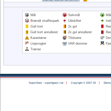
Mål
Selvmål
Mål
Brændt straffespark
Udskiftet
Ind
Gult kort
2x gul
Rød
Gult kort annulleret
2x gul annulleret
Rød
Karantæne
Tilskuere
Do
Linjevogter
VAR dommer
Fje
Træner
SuperStats - superligaen i tal
Copyright © 2007-26
Sitem