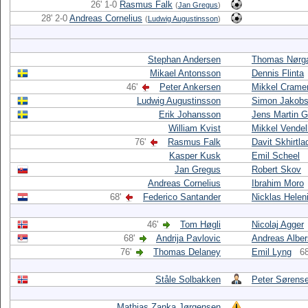
26' 1-0
Rasmus Falk
(
Jan Gregus
)
28' 2-0
Andreas Cornelius
(
Ludwig Augustinsson
)
Stephan Andersen
Thomas Nørg
Mikael Antonsson
Dennis Flinta
46'
Peter Ankersen
Mikkel Crame
Ludwig Augustinsson
Simon Jakob
Erik Johansson
Jens Martin 
William Kvist
Mikkel Vende
76'
Rasmus Falk
Davit Skhirtla
Kasper Kusk
Emil Scheel
Jan Gregus
Robert Skov
Andreas Cornelius
Ibrahim Moro
68'
Federico Santander
Nicklas Helen
46'
Tom Høgli
Nicolaj Agger
68'
Andrija Pavlovic
Andreas Alber
76'
Thomas Delaney
Emil Lyng
68
Ståle Solbakken
Peter Sørens
Mathias Zanka Jørgensen