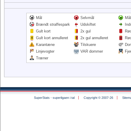
Mål
Selvmål
Mål
Brændt straffespark
Udskiftet
Ind
Gult kort
2x gul
Rød
Gult kort annulleret
2x gul annulleret
Rød
Karantæne
Tilskuere
Do
Linjevogter
VAR dommer
Fje
Træner
SuperStats - superligaen i tal
Copyright © 2007-26
Sitem