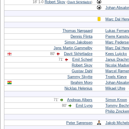
18' 1-0
Robert Skov
(
Davit Skhirtladze
)
Johan Absalo
Marc Dal Hen
Thomas Nørgaard
Lukas Fernan
Dennis Flinta
Pierre Kanstr
Simon Jakobsen
Marc Pederse
Jens Martin Gammelby
Marc Dal Hen
80'
Davit Skhirtladze
Kees Luijckx
71'
Emil Scheel
Janus Drach
Robert Skov
Nicolaj Mads
Gustav Dahl
Marcel Rømer
Sammy Skytte
Troels Kløve
Ibrahim Moro
Johan Absalo
Nicklas Helenius
Mikael Uhre
71'
Andreas Albers
Simon Kroon
80'
Emil Lyng
Tommy Bech
Philip Zincker
Peter Sørensen
Jakob Michel