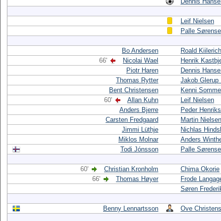
Dennis Hanse
Leif Nielsen
Palle Sørens
Bo Andersen
Roald Kiileric
66'
Nicolai Wael
Henrik Kastbj
Piotr Haren
Dennis Hanse
Thomas Rytter
Jakob Glerup 
Bent Christensen
Kenni Somme
60'
Allan Kuhn
Leif Nielsen
Anders Bjerre
Peder Henrik
Carsten Fredgaard
Martin Nielse
Jimmi Lüthje
Nichlas Hinds
Miklos Molnar
Anders Winth
Todi Jónsson
Palle Sørens
60'
Christian Kronholm
Chima Okorie
66'
Thomas Høyer
Frode Langag
Søren Frederi
Benny Lennartsson
Ove Christen