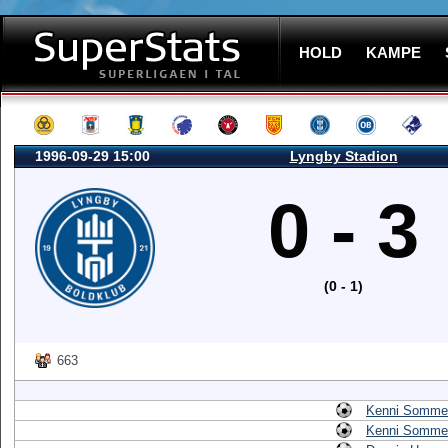
HOLD
KAMPE
1996-09-29 15:00
Lyngby Stadion
0 - 3
(0 - 1)
663
Kenni Somme
Kenni Somme