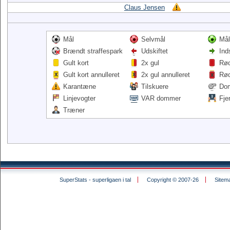
Claus Jensen
Mål
Selvmål
Mål
Brændt straffespark
Udskiftet
Ind
Gult kort
2x gul
Rød
Gult kort annulleret
2x gul annulleret
Rød
Karantæne
Tilskuere
Do
Linjevogter
VAR dommer
Fje
Træner
SuperStats - superligaen i tal
Copyright © 2007-26
Sitem