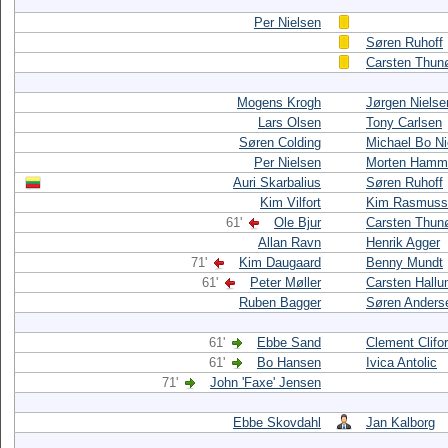
Per Nielsen
Søren Ruhoff
Carsten Thun
Mogens Krogh
Jørgen Nielse
Lars Olsen
Tony Carlsen
Søren Colding
Michael Bo Ni
Per Nielsen
Morten Hamm
Auri Skarbalius
Søren Ruhoff
Kim Vilfort
Kim Rasmuss
61'
Ole Bjur
Carsten Thun
Allan Ravn
Henrik Agger
71'
Kim Daugaard
Benny Mundt
61'
Peter Møller
Carsten Hall
Ruben Bagger
Søren Anders
61'
Ebbe Sand
Clement Clifo
61'
Bo Hansen
Ivica Antolic
71'
John 'Faxe' Jensen
Ebbe Skovdahl
Jan Kalborg