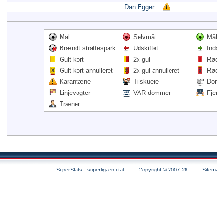
Dan Eggen
Mål
Selvmål
Mål
Brændt straffespark
Udskiftet
Ind
Gult kort
2x gul
Rød
Gult kort annulleret
2x gul annulleret
Rød
Karantæne
Tilskuere
Do
Linjevogter
VAR dommer
Fje
Træner
SuperStats - superligaen i tal
Copyright © 2007-26
Sitem