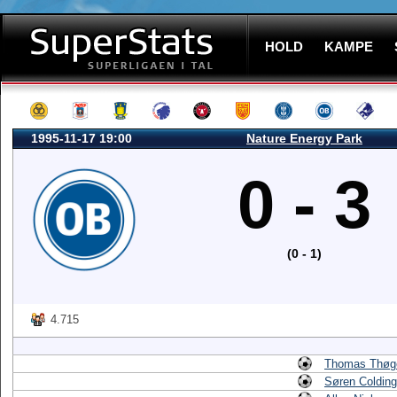
HOLD
KAMPE
1995-11-17 19:00
Nature Energy Park
0 - 3
(0 - 1)
4.715
Thomas Thøg
Søren Colding