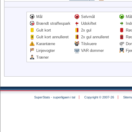
Mål
Selvmål
Mål
Brændt straffespark
Udskiftet
Ind
Gult kort
2x gul
Rød
Gult kort annulleret
2x gul annulleret
Rød
Karantæne
Tilskuere
Do
Linjevogter
VAR dommer
Fje
Træner
SuperStats - superligaen i tal
Copyright © 2007-26
Sitem