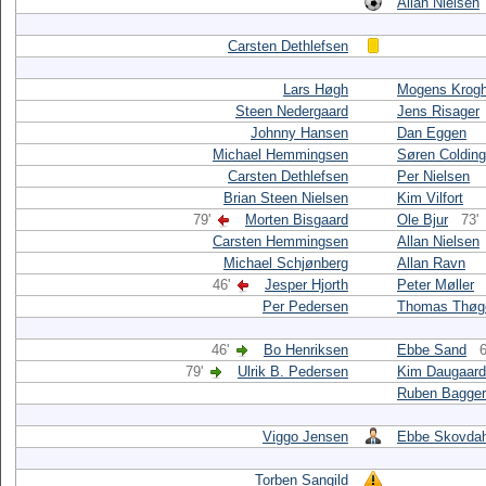
Allan Nielsen
Carsten Dethlefsen
Lars Høgh
Mogens Krog
Steen Nedergaard
Jens Risager
Johnny Hansen
Dan Eggen
Michael Hemmingsen
Søren Colding
Carsten Dethlefsen
Per Nielsen
Brian Steen Nielsen
Kim Vilfort
79'
Morten Bisgaard
Ole Bjur
73'
Carsten Hemmingsen
Allan Nielsen
Michael Schjønberg
Allan Ravn
46'
Jesper Hjorth
Peter Møller
Per Pedersen
Thomas Thøg
46'
Bo Henriksen
Ebbe Sand
6
79'
Ulrik B. Pedersen
Kim Daugaard
Ruben Bagger
Viggo Jensen
Ebbe Skovdah
Torben Sangild